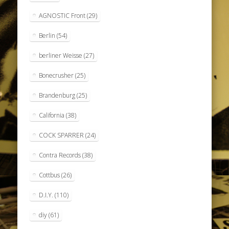
AGNOSTIC Front
(29)
Berlin
(54)
berliner Weisse
(27)
Bonecrusher
(25)
Brandenburg
(25)
California
(38)
COCK SPARRER
(24)
Contra Records
(38)
Cottbus
(26)
D.I.Y.
(110)
diy
(61)