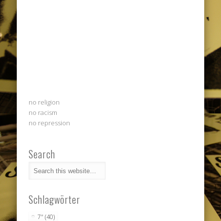
no religion
no racism
no repression
Search
Schlagwörter
7"
(40)