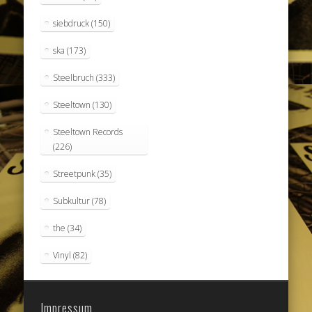
siebdruck
(150)
ska
(173)
Steelbruch
(333)
Steeltown
(130)
Steeltown Records
(226)
Streetpunk
(35)
Subkultur
(78)
the
(34)
Vinyl
(82)
Impressum