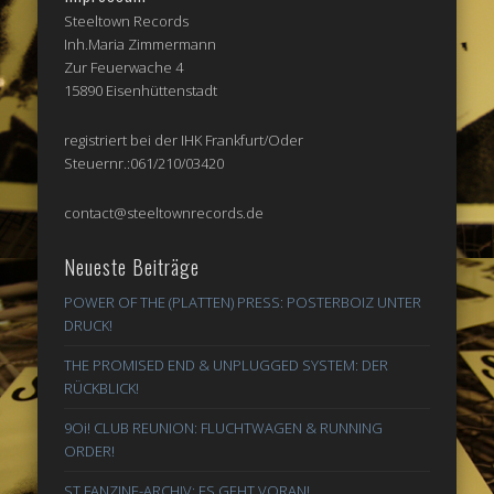
Steeltown Records
Inh.Maria Zimmermann
Zur Feuerwache 4
15890 Eisenhüttenstadt
registriert bei der IHK Frankfurt/Oder
Steuernr.:061/210/03420
contact@steeltownrecords.de
Neueste Beiträge
POWER OF THE (PLATTEN) PRESS: POSTERBOIZ UNTER
DRUCK!
THE PROMISED END & UNPLUGGED SYSTEM: DER
RÜCKBLICK!
9Oi! CLUB REUNION: FLUCHTWAGEN & RUNNING
ORDER!
ST FANZINE-ARCHIV: ES GEHT VORAN!