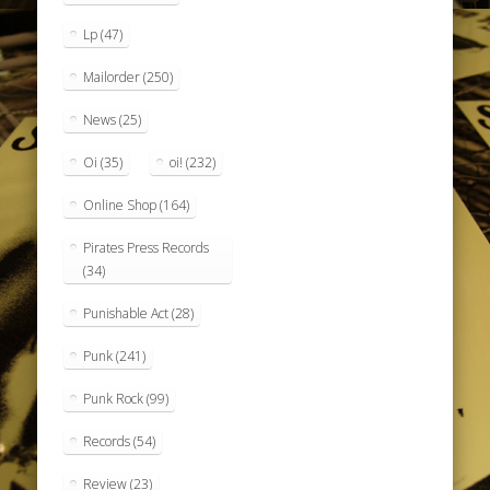
Lp
(47)
Mailorder
(250)
News
(25)
Oi
(35)
oi!
(232)
Online Shop
(164)
Pirates Press Records
(34)
Punishable Act
(28)
Punk
(241)
Punk Rock
(99)
Records
(54)
Review
(23)