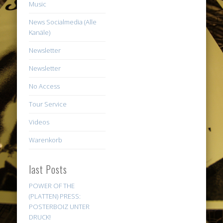
Music
News Socialmedia (Alle
Kanäle)
Newsletter
Newsletter
No Access
Tour Service
Videos
Warenkorb
last Posts
POWER OF THE
(PLATTEN) PRESS:
POSTERBOIZ UNTER
DRUCK!