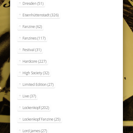
Dresden
(51)
Eisenhüttenstadt
(326)
Fanzine
(62)
Fanzines
(117)
Festival
(31)
Hardcore
(227)
High Society
(32)
Limited Edition
(27)
Live
(37)
Lockenkopf
(202)
Lockenkopf Fanzine
(25)
Lord James
(27)