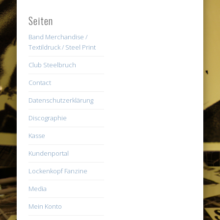
Seiten
Band Merchandise /
Textildruck / Steel Print
Club Steelbruch
Contact
Datenschutzerklärung
Discographie
Kasse
Kundenportal
Lockenkopf Fanzine
Media
Mein Konto