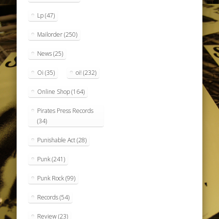
Lp
(47)
Mailorder
(250)
News
(25)
Oi
(35)
oi!
(232)
Online Shop
(164)
Pirates Press Records
(34)
Punishable Act
(28)
Punk
(241)
Punk Rock
(99)
Records
(54)
Review
(23)