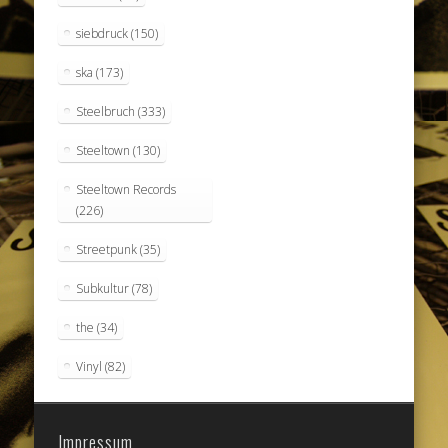
siebdruck
(150)
ska
(173)
Steelbruch
(333)
Steeltown
(130)
Steeltown Records
(226)
Streetpunk
(35)
Subkultur
(78)
the
(34)
Vinyl
(82)
Impressum