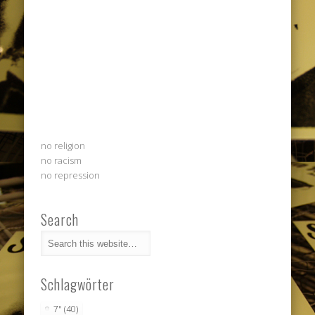
no religion
no racism
no repression
Search
Schlagwörter
7"
(40)