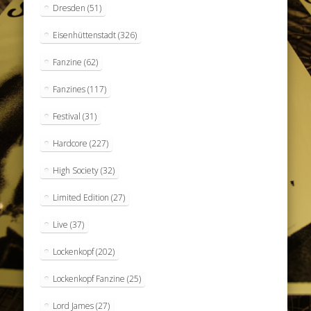
Dresden
(51)
Eisenhüttenstadt
(326)
Fanzine
(62)
Fanzines
(117)
Festival
(31)
Hardcore
(227)
High Society
(32)
Limited Edition
(27)
Live
(37)
Lockenkopf
(202)
Lockenkopf Fanzine
(25)
Lord James
(27)