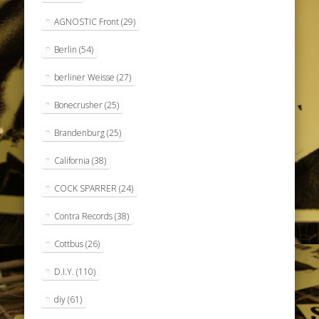
AGNOSTIC Front
(29)
Berlin
(54)
berliner Weisse
(27)
Bonecrusher
(25)
Brandenburg
(25)
California
(38)
COCK SPARRER
(24)
Contra Records
(38)
Cottbus
(26)
D.I.Y.
(110)
diy
(61)