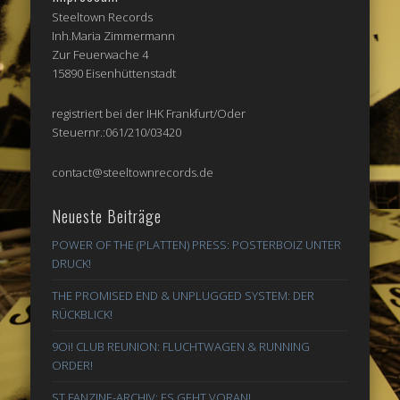
Steeltown Records
Inh.Maria Zimmermann
Zur Feuerwache 4
15890 Eisenhüttenstadt
registriert bei der IHK Frankfurt/Oder
Steuernr.:061/210/03420
contact@steeltownrecords.de
Neueste Beiträge
POWER OF THE (PLATTEN) PRESS: POSTERBOIZ UNTER
DRUCK!
THE PROMISED END & UNPLUGGED SYSTEM: DER
RÜCKBLICK!
9Oi! CLUB REUNION: FLUCHTWAGEN & RUNNING
ORDER!
ST FANZINE-ARCHIV: ES GEHT VORAN!