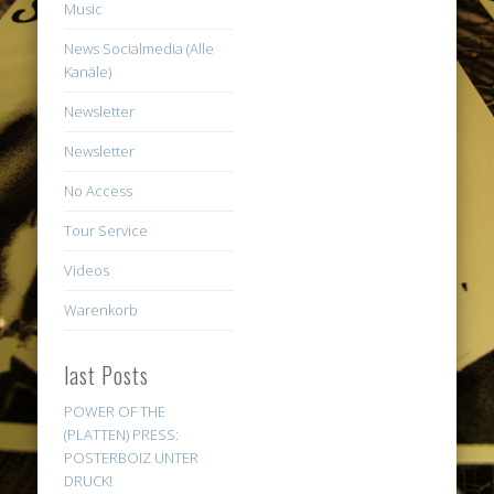
Music
News Socialmedia (Alle
Kanäle)
Newsletter
Newsletter
No Access
Tour Service
Videos
Warenkorb
last Posts
POWER OF THE
(PLATTEN) PRESS:
POSTERBOIZ UNTER
DRUCK!