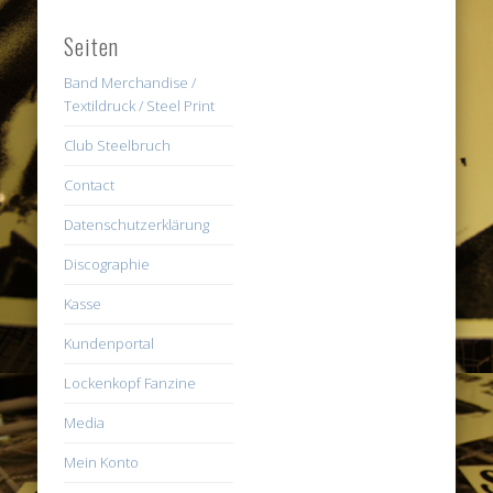
Seiten
Band Merchandise /
Textildruck / Steel Print
Club Steelbruch
Contact
Datenschutzerklärung
Discographie
Kasse
Kundenportal
Lockenkopf Fanzine
Media
Mein Konto