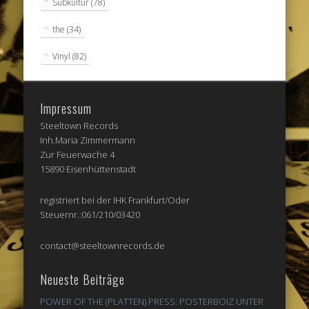
Subkultur
(78)
the
(34)
Vinyl
(82)
Impressum
Steeltown Records
Inh.Maria Zimmermann
Zur Feuerwache 4
15890 Eisenhüttenstadt
registriert bei der IHK Frankfurt/Oder
Steuernr.:061/210/03420
contact@steeltownrecords.de
Neueste Beiträge
POWER OF THE (PLATTEN) PRESS: POSTERBOIZ UNTER