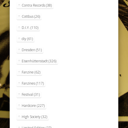
Contra Records
(38)
Cottbus
(26)
D.I.Y.
(110)
diy
(61)
Dresden
(51)
Eisenhüttenstadt
(326)
Fanzine
(62)
Fanzines
(117)
Festival
(31)
Hardcore
(227)
High Society
(32)
Limited Edition
(27)