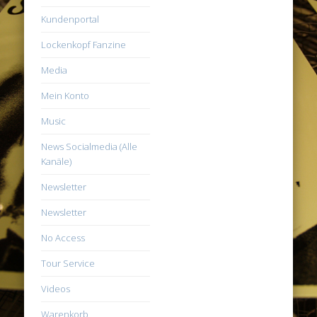
Kundenportal
Lockenkopf Fanzine
Media
Mein Konto
Music
News Socialmedia (Alle
Kanäle)
Newsletter
Newsletter
No Access
Tour Service
Videos
Warenkorb