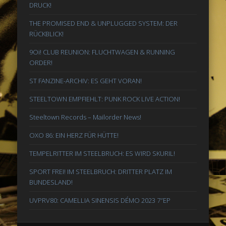
DRUCK!
THE PROMISED END & UNPLUGGED SYSTEM: DER
RÜCKBLICK!
9Oi! CLUB REUNION: FLUCHTWAGEN & RUNNING
ORDER!
ST FANZINE-ARCHIV: ES GEHT VORAN!
STEELTOWN EMPFIEHLT: PUNK ROCK LIVE ACTION!
Steeltown Records – Mailorder News!
OXO 86: EIN HERZ FÜR HÜTTE!
TEMPELRITTER IM STEELBRUCH: ES WIRD SKURIL!
SPORT FREI! IM STEELBRUCH: DRITTER PLATZ IM
BUNDESLAND!
UVPRV80: CAMELLIA SINENSIS DÉMO 2023 7″EP