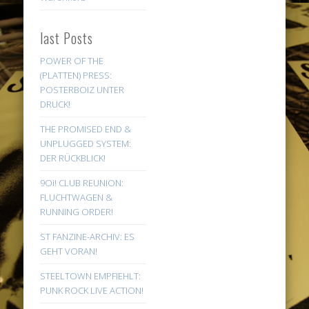
last Posts
POWER OF THE
(PLATTEN) PRESS:
POSTERBOIZ UNTER
DRUCK!
THE PROMISED END &
UNPLUGGED SYSTEM:
DER RÜCKBLICK!
9Oi! CLUB REUNION:
FLUCHTWAGEN &
RUNNING ORDER!
ST FANZINE-ARCHIV: ES
GEHT VORAN!
STEELTOWN EMPFIEHLT:
PUNK ROCK LIVE ACTION!