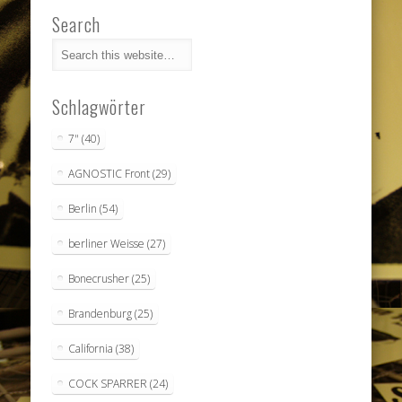
Search
Schlagwörter
7"
(40)
AGNOSTIC Front
(29)
Berlin
(54)
berliner Weisse
(27)
Bonecrusher
(25)
Brandenburg
(25)
California
(38)
COCK SPARRER
(24)