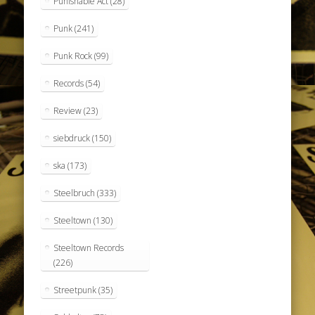
Punishable Act
(28)
Punk
(241)
Punk Rock
(99)
Records
(54)
Review
(23)
siebdruck
(150)
ska
(173)
Steelbruch
(333)
Steeltown
(130)
Steeltown Records
(226)
Streetpunk
(35)