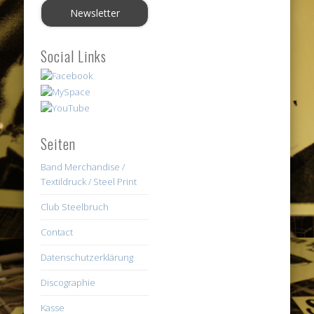
Social Links
Seiten
Band Merchandise /
Textildruck / Steel Print
Club Steelbruch
Contact
Datenschutzerklärung
Discographie
Kasse