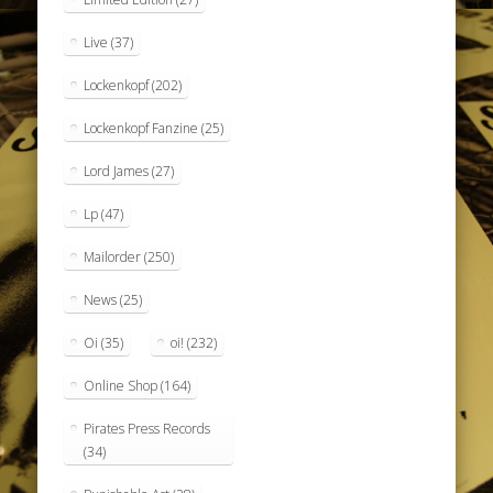
Live
(37)
Lockenkopf
(202)
Lockenkopf Fanzine
(25)
Lord James
(27)
Lp
(47)
Mailorder
(250)
News
(25)
Oi
(35)
oi!
(232)
Online Shop
(164)
Pirates Press Records
(34)