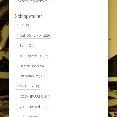
Schlagwörter
7"
(40)
AGNOSTIC Front
(29)
Berlin
(54)
berliner Weisse
(27)
Bonecrusher
(25)
Brandenburg
(25)
California
(38)
COCK SPARRER
(24)
Contra Records
(38)
Cottbus
(26)