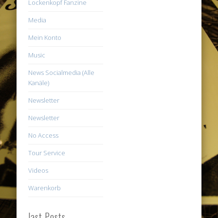
Lockenkopf Fanzine
Media
Mein Konto
Music
News Socialmedia (Alle
Kanäle)
Newsletter
Newsletter
No Access
Tour Service
Videos
Warenkorb
last Posts