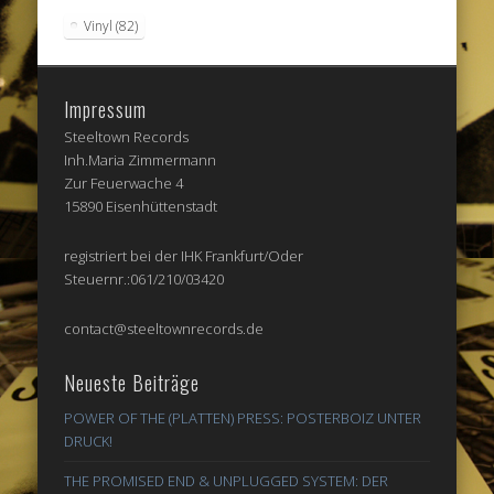
Vinyl
(82)
Impressum
Steeltown Records
Inh.Maria Zimmermann
Zur Feuerwache 4
15890 Eisenhüttenstadt
registriert bei der IHK Frankfurt/Oder
Steuernr.:061/210/03420
contact@steeltownrecords.de
Neueste Beiträge
POWER OF THE (PLATTEN) PRESS: POSTERBOIZ UNTER
DRUCK!
THE PROMISED END & UNPLUGGED SYSTEM: DER