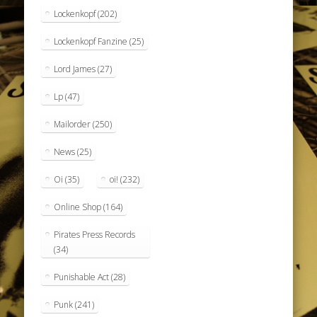
Lockenkopf
(202)
Lockenkopf Fanzine
(25)
Lord James
(27)
Lp
(47)
Mailorder
(250)
News
(25)
Oi
(35)
oi!
(232)
Online Shop
(164)
Pirates Press Records
(34)
Punishable Act
(28)
Punk
(241)