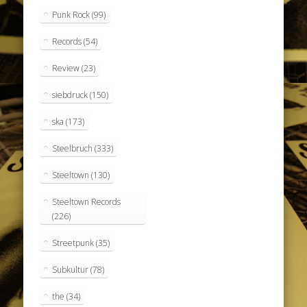
Punk Rock
(99)
Records
(54)
Review
(23)
siebdruck
(150)
ska
(173)
Steelbruch
(333)
Steeltown
(130)
Steeltown Records
(226)
Streetpunk
(35)
Subkultur
(78)
the
(34)