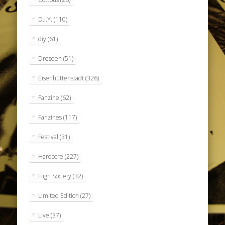
D.I.Y.
(110)
diy
(61)
Dresden
(51)
Eisenhüttenstadt
(326)
Fanzine
(62)
Fanzines
(117)
Festival
(31)
Hardcore
(227)
High Society
(32)
Limited Edition
(27)
Live
(37)