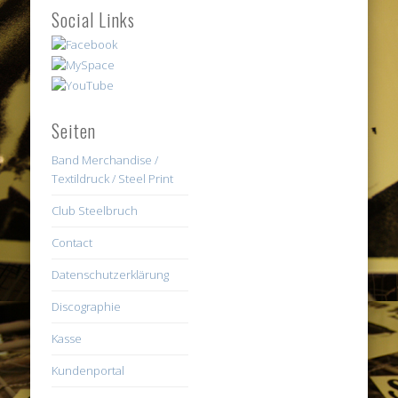
Social Links
Seiten
Band Merchandise /
Textildruck / Steel Print
Club Steelbruch
Contact
Datenschutzerklärung
Discographie
Kasse
Kundenportal