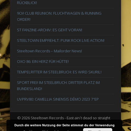
RÜCKBLICK!
9Oi! CLUB REUNION: FLUCHTWAGEN & RUNNING
ORDER!
ST FANZINE-ARCHIV: ES GEHT VORAN!
STEELTOWN EMPFIEHLT: PUNK ROCK LIVE ACTION!
Steeltown Records – Mailorder News!
OXO 86: EIN HERZ FÜR HÜTTE!
TEMPELRITTER IM STEELBRUCH: ES WIRD SKURIL!
SPORT FREI! IM STEELBRUCH: DRITTER PLATZ IM
BUNDESLAND!
UVPRV80: CAMELLIA SINENSIS DÉMO 2023 7″EP
© 2026 Steeltown Records - East ain`t dead so straight
ahead
Durch die weitere Nutzung der Seite stimmst du der Verwendung