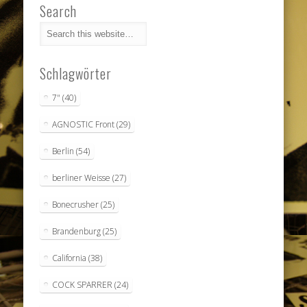
Search
Schlagwörter
7"
(40)
AGNOSTIC Front
(29)
Berlin
(54)
berliner Weisse
(27)
Bonecrusher
(25)
Brandenburg
(25)
California
(38)
COCK SPARRER
(24)