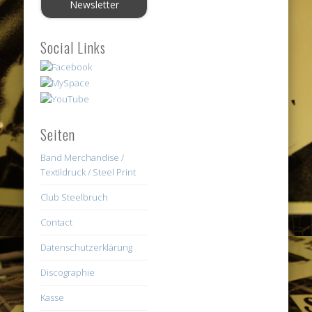
Social Links
Seiten
Band Merchandise /
Textildruck / Steel Print
Club Steelbruch
Contact
Datenschutzerklärung
Discographie
Kasse