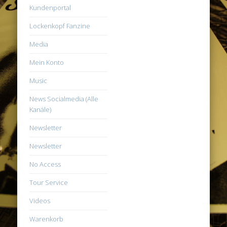
Kundenportal
Lockenkopf Fanzine
Media
Mein Konto
Music
News Socialmedia (Alle
Kanäle)
Newsletter
Newsletter
No Access
Tour Service
Videos
Warenkorb