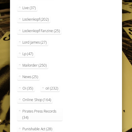
Live
(37)
Lockenkopf
(202)
Lockenkopf Fanzine
(25)
Lord James
(27)
Lp
(47)
Mailorder
(250)
News
(25)
Oi
(35)
oi!
(232)
Online Shop
(164)
Pirates Press Records
(34)
Punishable Act
(28)