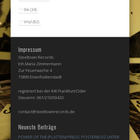
the
(34)
Vinyl
(82)
Impressum
Steeltown Records
Inh.Maria Zimmermann
Zur Feuerwache 4
15890 Eisenhüttenstadt
registriert bei der IHK Frankfurt/Oder
Steuernr.:061/210/03420
contact@steeltownrecords.de
Neueste Beiträge
POWER OF THE (PLATTEN) PRESS: POSTERBOIZ UNTER