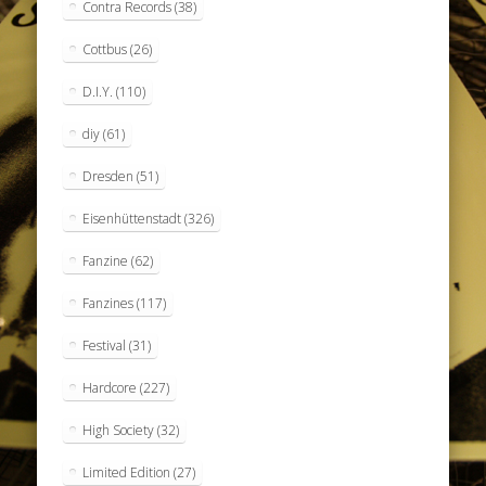
Contra Records
(38)
Cottbus
(26)
D.I.Y.
(110)
diy
(61)
Dresden
(51)
Eisenhüttenstadt
(326)
Fanzine
(62)
Fanzines
(117)
Festival
(31)
Hardcore
(227)
High Society
(32)
Limited Edition
(27)