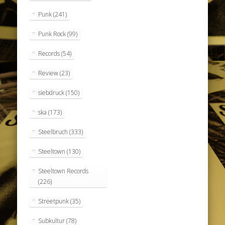
Punk
(241)
Punk Rock
(99)
Records
(54)
Review
(23)
siebdruck
(150)
ska
(173)
Steelbruch
(333)
Steeltown
(130)
Steeltown Records
(226)
Streetpunk
(35)
Subkultur
(78)