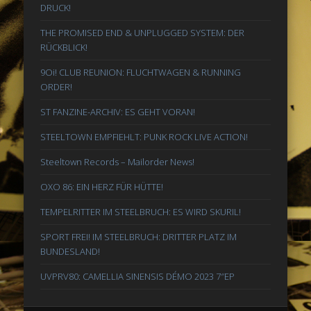
DRUCK!
THE PROMISED END & UNPLUGGED SYSTEM: DER
RÜCKBLICK!
9Oi! CLUB REUNION: FLUCHTWAGEN & RUNNING
ORDER!
ST FANZINE-ARCHIV: ES GEHT VORAN!
STEELTOWN EMPFIEHLT: PUNK ROCK LIVE ACTION!
Steeltown Records – Mailorder News!
OXO 86: EIN HERZ FÜR HÜTTE!
TEMPELRITTER IM STEELBRUCH: ES WIRD SKURIL!
SPORT FREI! IM STEELBRUCH: DRITTER PLATZ IM
BUNDESLAND!
UVPRV80: CAMELLIA SINENSIS DÉMO 2023 7″EP