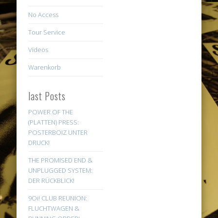
No Access
Tour Service
Videos
Warenkorb
last Posts
POWER OF THE
(PLATTEN) PRESS:
POSTERBOIZ UNTER
DRUCK!
THE PROMISED END &
UNPLUGGED SYSTEM:
DER RÜCKBLICK!
9Oi! CLUB REUNION:
FLUCHTWAGEN &