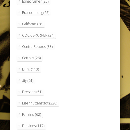
Bonecrusher
(25)
Brandenburg
(25)
California
(38)
COCK SPARRER
(24)
Contra Records
(38)
Cottbus
(26)
D.I.Y.
(110)
diy
(61)
Dresden
(51)
Eisenhüttenstadt
(326)
Fanzine
(62)
Fanzines
(117)