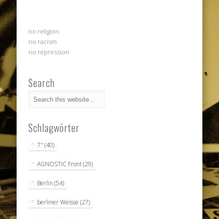
no religion
no racism
no repression
Search
Schlagwörter
7"
(40)
AGNOSTIC Front
(29)
Berlin
(54)
berliner Weisse
(27)