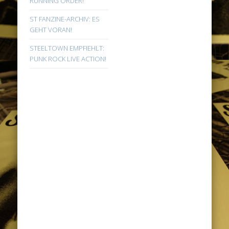
RUNNING ORDER!
ST FANZINE-ARCHIV: ES
GEHT VORAN!
STEELTOWN EMPFIEHLT:
PUNK ROCK LIVE ACTION!