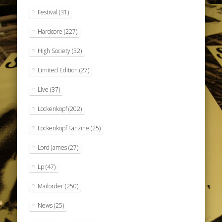
Festival
(31)
Hardcore
(227)
High Society
(32)
Limited Edition
(27)
Live
(37)
Lockenkopf
(202)
Lockenkopf Fanzine
(25)
Lord James
(27)
Lp
(47)
Mailorder
(250)
News
(25)