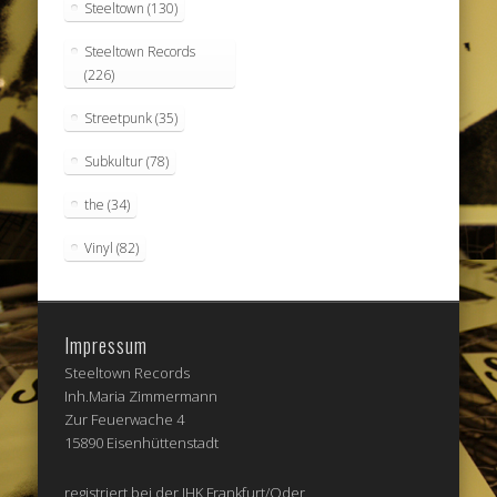
Steeltown
(130)
Steeltown Records
(226)
Streetpunk
(35)
Subkultur
(78)
the
(34)
Vinyl
(82)
Impressum
Steeltown Records
Inh.Maria Zimmermann
Zur Feuerwache 4
15890 Eisenhüttenstadt
registriert bei der IHK Frankfurt/Oder