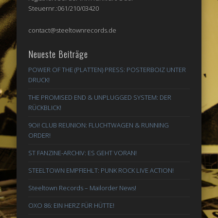
Steuernr.:061/210/03420
contact@steeltownrecords.de
Neueste Beiträge
POWER OF THE (PLATTEN) PRESS: POSTERBOIZ UNTER
DRUCK!
THE PROMISED END & UNPLUGGED SYSTEM: DER
RÜCKBLICK!
9Oi! CLUB REUNION: FLUCHTWAGEN & RUNNING
ORDER!
ST FANZINE-ARCHIV: ES GEHT VORAN!
STEELTOWN EMPFIEHLT: PUNK ROCK LIVE ACTION!
Steeltown Records – Mailorder News!
OXO 86: EIN HERZ FÜR HÜTTE!