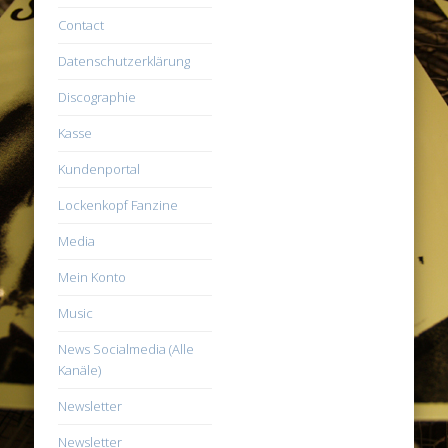
Contact
Datenschutzerklärung
Discographie
Kasse
Kundenportal
Lockenkopf Fanzine
Media
Mein Konto
Music
News Socialmedia (Alle
Kanäle)
Newsletter
Newsletter