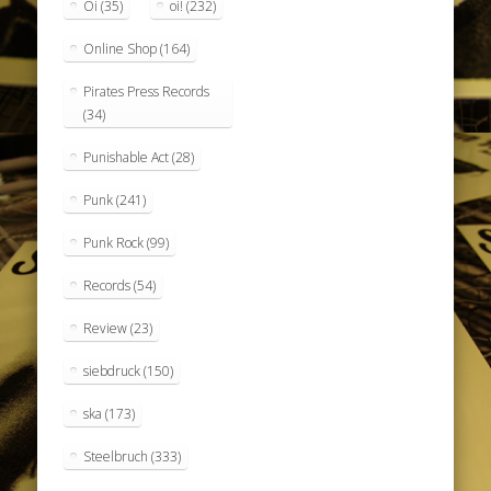
Oi
(35)
oi!
(232)
Online Shop
(164)
Pirates Press Records
(34)
Punishable Act
(28)
Punk
(241)
Punk Rock
(99)
Records
(54)
Review
(23)
siebdruck
(150)
ska
(173)
Steelbruch
(333)