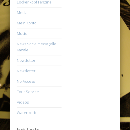
Lockenkopf Fanzine
Media
Mein Konto
Music
News Socialmedia (Alle
Kanäle)
Newsletter
Newsletter
No Access
Tour Service
Videos
Warenkorb
last Posts