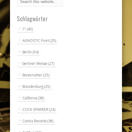
Schlagwörter
7"
(40)
AGNOSTIC Front
(29)
Berlin
(54)
berliner Weisse
(27)
Bonecrusher
(25)
Brandenburg
(25)
California
(38)
COCK SPARRER
(24)
Contra Records
(38)