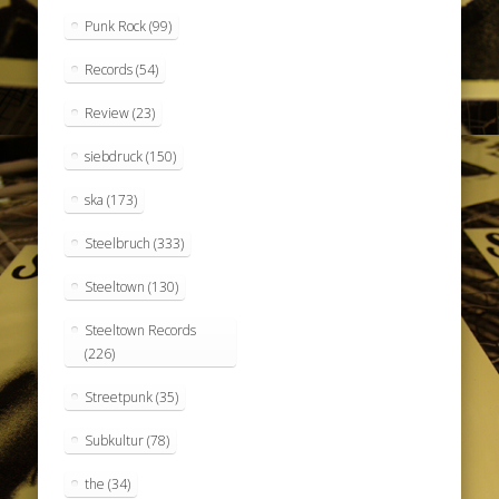
Punk Rock
(99)
Records
(54)
Review
(23)
siebdruck
(150)
ska
(173)
Steelbruch
(333)
Steeltown
(130)
Steeltown Records
(226)
Streetpunk
(35)
Subkultur
(78)
the
(34)