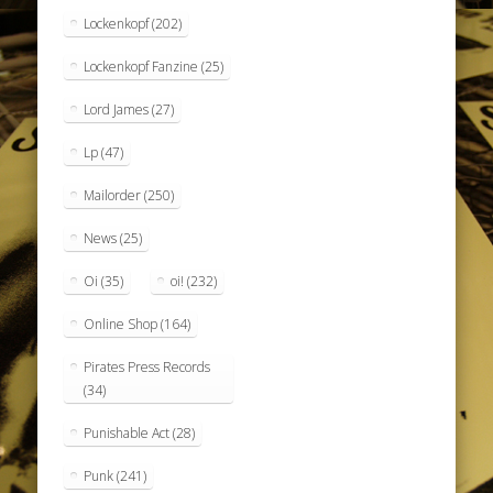
Lockenkopf
(202)
Lockenkopf Fanzine
(25)
Lord James
(27)
Lp
(47)
Mailorder
(250)
News
(25)
Oi
(35)
oi!
(232)
Online Shop
(164)
Pirates Press Records
(34)
Punishable Act
(28)
Punk
(241)