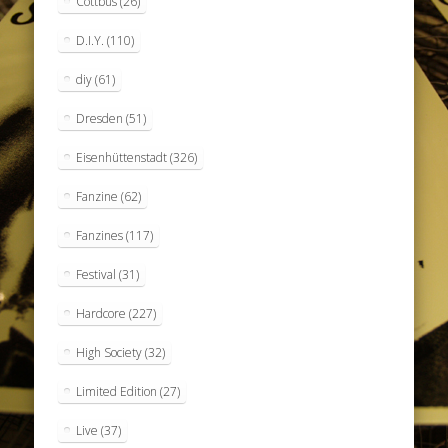
Cottbus
(26)
D.I.Y.
(110)
diy
(61)
Dresden
(51)
Eisenhüttenstadt
(326)
Fanzine
(62)
Fanzines
(117)
Festival
(31)
Hardcore
(227)
High Society
(32)
Limited Edition
(27)
Live
(37)