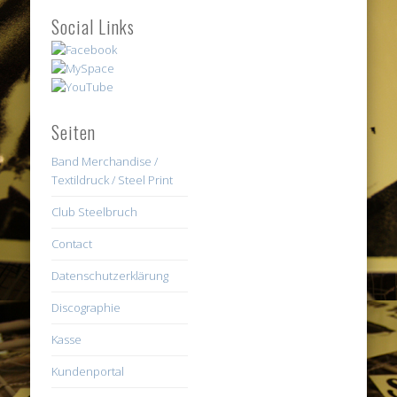
Social Links
Seiten
Band Merchandise /
Textildruck / Steel Print
Club Steelbruch
Contact
Datenschutzerklärung
Discographie
Kasse
Kundenportal