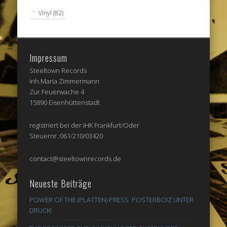
Vinyl
(82)
Impressum
Steeltown Records
Inh.Maria Zimmermann
Zur Feuerwache 4
15890 Eisenhüttenstadt
registriert bei der IHK Frankfurt/Oder
Steuernr.:061/210/03420
contact@steeltownrecords.de
Neueste Beiträge
POWER OF THE (PLATTEN) PRESS: POSTERBOIZ UNTER
DRUCK!