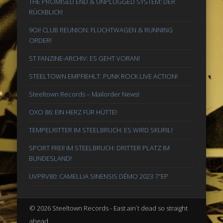
THE PROMISED END & UNPLUGGED SYSTEM: DER
RÜCKBLICK!
9Oi! CLUB REUNION: FLUCHTWAGEN & RUNNING
ORDER!
ST FANZINE-ARCHIV: ES GEHT VORAN!
STEELTOWN EMPFIEHLT: PUNK ROCK LIVE ACTION!
Steeltown Records – Mailorder News!
OXO 86: EIN HERZ FÜR HÜTTE!
TEMPELRITTER IM STEELBRUCH: ES WIRD SKURIL!
SPORT FREI! IM STEELBRUCH: DRITTER PLATZ IM
BUNDESLAND!
UVPRV80: CAMELLIA SINENSIS DÉMO 2023 7″EP
© 2026 Steeltown Records - East ain`t dead so straight
ahead