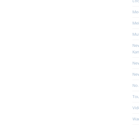
Loc
Me
Mei
Mus
New
Kan
New
New
No 
Tou
Vid
Wa