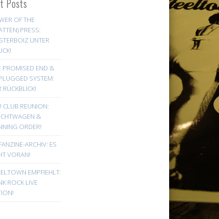
st Posts
WER OF THE
ATTEN) PRESS:
STERBOIZ UNTER
UCK!
E PROMISED END &
PLUGGED SYSTEM:
 RÜCKBLICK!
! CLUB REUNION:
UCHTWAGEN &
NNING ORDER!
FANZINE-ARCHIV: ES
HT VORAN!
EELTOWN EMPFIEHLT:
K ROCK LIVE
ION!