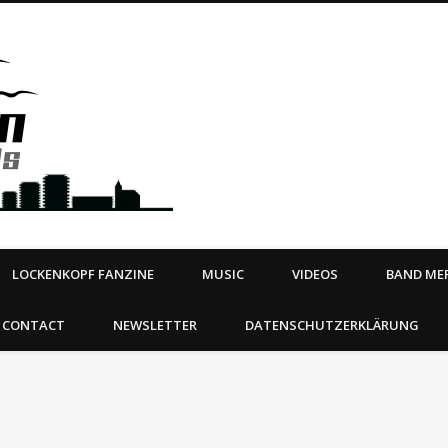
Steeltown Records – Ea
 | BOOKING
ahead
LOCKENKOPF FANZINE
MUSIC
VIDEOS
BAND MER
CONTACT
NEWSLETTER
DATENSCHUTZERKLÄRUNG