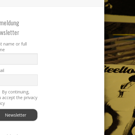
meldung
wsletter
st name or full
me
il
By continuing,
 accept the privacy
icy