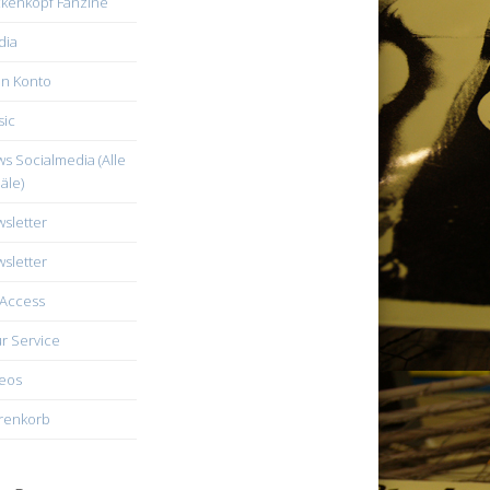
kenkopf Fanzine
dia
n Konto
ic
s Socialmedia (Alle
äle)
sletter
sletter
Access
r Service
eos
renkorb