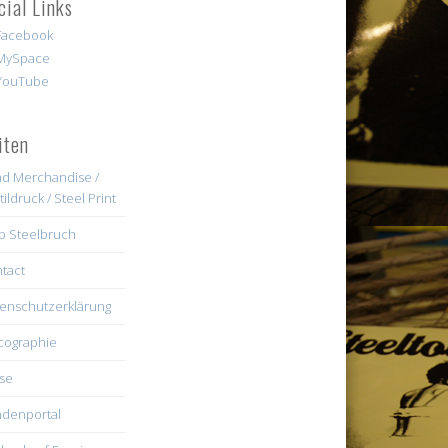
cial Links
iten
d Merchandise /
tildruck / Steel Print
b Steelbruch
tact
enschutzerklärung
cographie
se
denportal