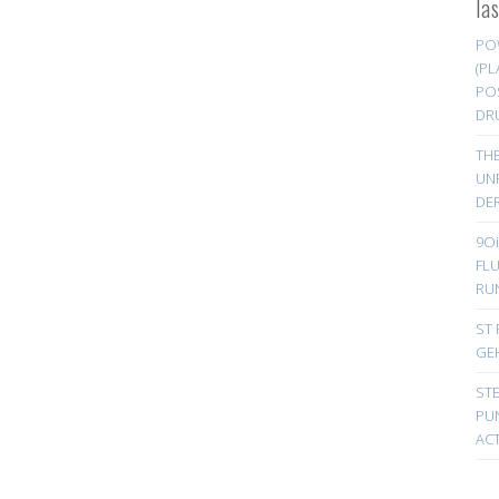
la
PO
(PL
PO
DR
TH
UN
DER
9Oi
FL
RU
ST 
GE
ST
PUN
ACT