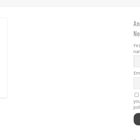
An
r
Ne
Fir
na
Ema
you
pol