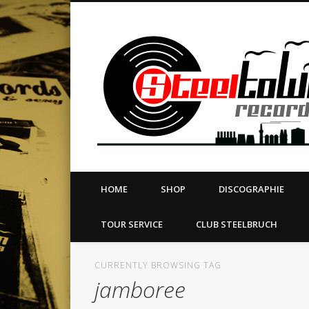
book
Twitter
Vimeo
Dribble
LinkedIn
LABEL | MERCH | PRINT | DIY | FANZINE | TOURSERVICE
HOME
SHOP
DISCOGRAPHIE
TOUR SERVICE
CLUB STEELBRUCH
CURRENTLY BROWSING TAG
jamboree