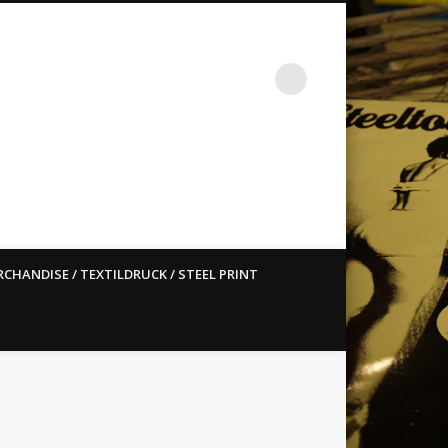
st ain`t dead so straight
CHANDISE / TEXTILDRUCK / STEEL PRINT