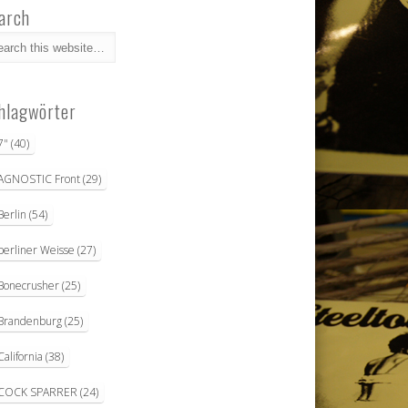
arch
hlagwörter
7"
(40)
AGNOSTIC Front
(29)
Berlin
(54)
berliner Weisse
(27)
Bonecrusher
(25)
Brandenburg
(25)
California
(38)
COCK SPARRER
(24)