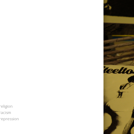
religion
racism
repression