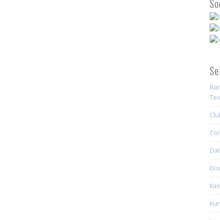
So
Se
Ban
Tex
Clu
Con
Dat
Dis
Kas
Kun