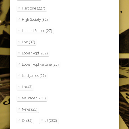
Hardcore
(227)
High Society
(32)
Limited Edition
(27)
Live
(37)
Lockenkopf
(202)
Lockenkopf Fanzine
(25)
Lord James
(27)
Lp
(47)
Mailorder
(250)
News
(25)
Oi
(35)
oi!
(232)