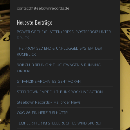
contact@steeltownrecords.de
Neueste Beiträge
POWER OF THE (PLATTEN) PRESS: POSTERBOIZ UNTER
DRUCK!
THE PROMISED END & UNPLUGGED SYSTEM: DER
RÜCKBLICK!
9Oi! CLUB REUNION: FLUCHTWAGEN & RUNNING
ORDER!
ST FANZINE-ARCHIV: ES GEHT VORAN!
STEELTOWN EMPFIEHLT: PUNK ROCK LIVE ACTION!
Steeltown Records – Mailorder News!
OXO 86: EIN HERZ FÜR HÜTTE!
TEMPELRITTER IM STEELBRUCH: ES WIRD SKURIL!