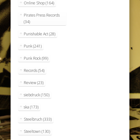
Online Shop
(164)
Pirates Press Records
(34)
Punishable Act
(28)
Punk
(241)
Punk Rock
(99)
Records
(54)
Review
(23)
siebdruck
(150)
ska
(173)
Steelbruch
(333)
Steeltown
(130)