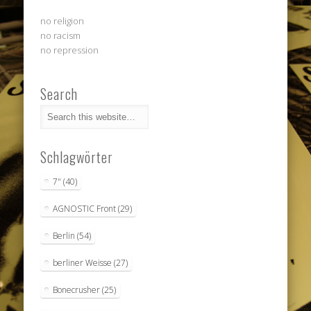
no religion
no racism
no repression
Search
Schlagwörter
7"
(40)
AGNOSTIC Front
(29)
Berlin
(54)
berliner Weisse
(27)
Bonecrusher
(25)