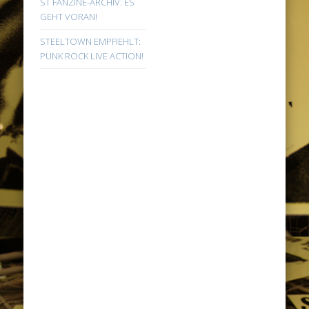
ST FANZINE-ARCHIV: ES
GEHT VORAN!
STEELTOWN EMPFIEHLT:
PUNK ROCK LIVE ACTION!