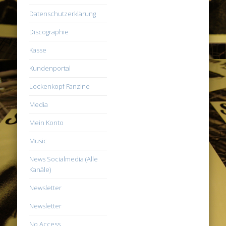
Datenschutzerklärung
Discographie
Kasse
Kundenportal
Lockenkopf Fanzine
Media
Mein Konto
Music
News Socialmedia (Alle
Kanäle)
Newsletter
Newsletter
No Access