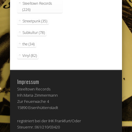
Steeltown Records
(226)
Streetpunk
(35)
Subkultur
(78)
the
(34)
Vinyl
(82)
Impressum
Steeltown Records
Inh.Maria Zimmermann
Zur Feuerwache 4
15890 Eisenhüttenstadt
registriert bei der IHK Frankfurt/Oder
Steuernr.:061/210/03420