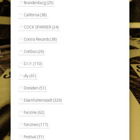
Brandenburg
(25)
California
(38)
COCK SPARRER
(24)
Contra Records
(38)
Cottbus
(26)
D.I.Y.
(110)
diy
(61)
Dresden
(51)
Eisenhüttenstadt
(326)
Fanzine
(62)
Fanzines
(117)
Festival
(31)