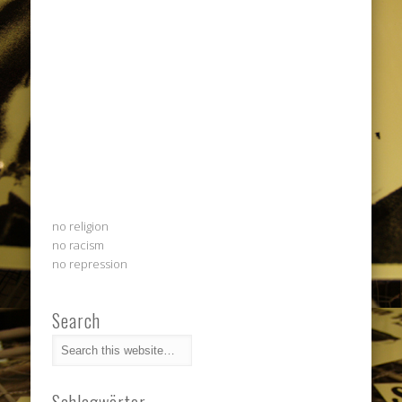
no religion
no racism
no repression
Search