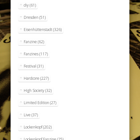
diy
(61)
Dresden
(51)
Eisenhüttenstadt
(326)
Fanzine
(62)
Fanzines
(117)
Festival
(31)
Hardcore
(227)
High Society
(32)
Limited Edition
(27)
Live
(37)
Lockenkopf
(202)
Lockenkopf Fanzine
(25)