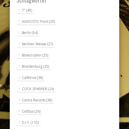
Schlagwörter
7"
(40)
AGNOSTIC Front
(29)
Berlin
(54)
berliner Weisse
(27)
Bonecrusher
(25)
Brandenburg
(25)
California
(38)
COCK SPARRER
(24)
Contra Records
(38)
Cottbus
(26)
D.I.Y.
(110)