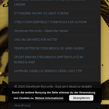
ORDER!
ST FANZINE-ARCHIV: ES GEHT VORAN!
STEELTOWN EMPFIEHLT: PUNK ROCK LIVE ACTION!
Steeltown Records – Mailorder News!
OXO 86: EIN HERZ FÜR HÜTTE!
TEMPELRITTER IM STEELBRUCH: ES WIRD SKURIL!
SPORT FREI! IM STEELBRUCH: DRITTER PLATZ IM
BUNDESLAND!
UVPRV80: CAMELLIA SINENSIS DÉMO 2023 7″EP
© 2026 Steeltown Records - East ain`t dead so straight
ahead
Durch die weitere Nutzung der Seite stimmst du der Verwendung
Akzeptieren
von Cookies zu.
Weitere Informationen
Powered by
Pinboard Theme
by
One Designs
and
WordPress