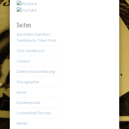
Seiten
Band Merchandise /
Textildruck / Steel Print
Club Steelbruch
Contact
Datenschutzerklärung
Discographie
Kasse
Kundenportal
Lockenkopf Fanzine
Media