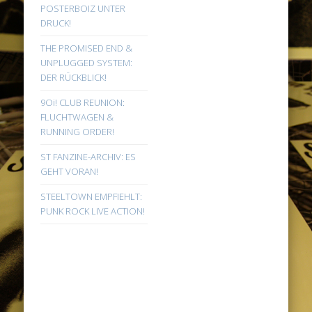
POSTERBOIZ UNTER
DRUCK!
THE PROMISED END &
UNPLUGGED SYSTEM:
DER RÜCKBLICK!
9Oi! CLUB REUNION:
FLUCHTWAGEN &
RUNNING ORDER!
ST FANZINE-ARCHIV: ES
GEHT VORAN!
STEELTOWN EMPFIEHLT:
PUNK ROCK LIVE ACTION!