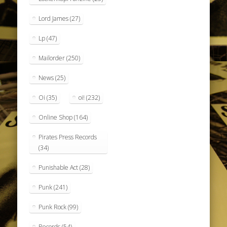
Lord James
(27)
Lp
(47)
Mailorder
(250)
News
(25)
Oi
(35)
oi!
(232)
Online Shop
(164)
Pirates Press Records
(34)
Punishable Act
(28)
Punk
(241)
Punk Rock
(99)
Records
(54)