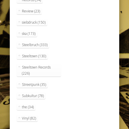
Review
(23)
siebdruck
(150)
ska
(173)
Steelbruch
(333)
Steeltown
(130)
Steeltown Records
(226)
Streetpunk
(35)
Subkultur
(78)
the
(34)
Vinyl
(82)