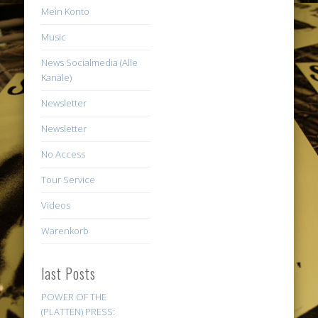
Mein Konto
Music
News Socialmedia (Alle
Kanäle)
Newsletter
Newsletter
No Access
Tour Service
Videos
Warenkorb
last Posts
POWER OF THE
(PLATTEN) PRESS: