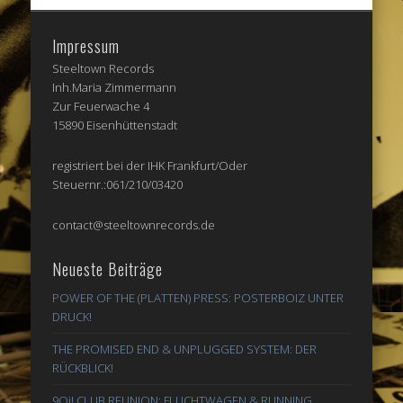
Impressum
Steeltown Records
Inh.Maria Zimmermann
Zur Feuerwache 4
15890 Eisenhüttenstadt
registriert bei der IHK Frankfurt/Oder
Steuernr.:061/210/03420
contact@steeltownrecords.de
Neueste Beiträge
POWER OF THE (PLATTEN) PRESS: POSTERBOIZ UNTER
DRUCK!
THE PROMISED END & UNPLUGGED SYSTEM: DER
RÜCKBLICK!
9Oi! CLUB REUNION: FLUCHTWAGEN & RUNNING