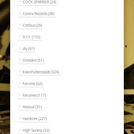
COCK SPARRER
(24)
Contra Records
(38)
Cottbus
(26)
D.I.Y.
(110)
diy
(61)
Dresden
(51)
Eisenhüttenstadt
(326)
Fanzine
(62)
Fanzines
(117)
Festival
(31)
Hardcore
(227)
High Society
(32)