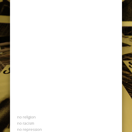
no religion
no racism
no repression