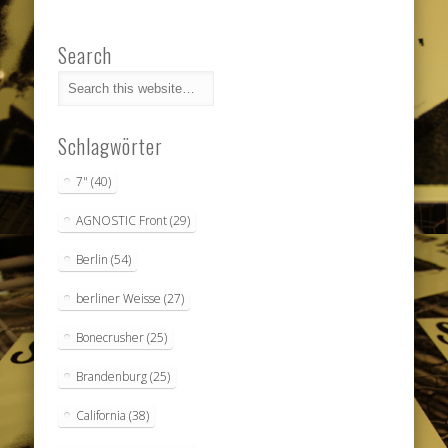
Search
Schlagwörter
7"
(40)
AGNOSTIC Front
(29)
Berlin
(54)
berliner Weisse
(27)
Bonecrusher
(25)
Brandenburg
(25)
California
(38)