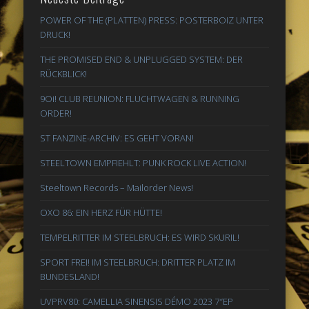
POWER OF THE (PLATTEN) PRESS: POSTERBOIZ UNTER
DRUCK!
THE PROMISED END & UNPLUGGED SYSTEM: DER
RÜCKBLICK!
9Oi! CLUB REUNION: FLUCHTWAGEN & RUNNING
ORDER!
ST FANZINE-ARCHIV: ES GEHT VORAN!
STEELTOWN EMPFIEHLT: PUNK ROCK LIVE ACTION!
Steeltown Records – Mailorder News!
OXO 86: EIN HERZ FÜR HÜTTE!
TEMPELRITTER IM STEELBRUCH: ES WIRD SKURIL!
SPORT FREI! IM STEELBRUCH: DRITTER PLATZ IM
BUNDESLAND!
UVPRV80: CAMELLIA SINENSIS DÉMO 2023 7″EP