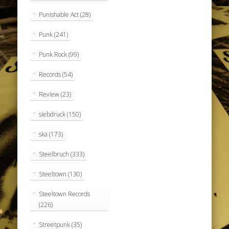
Punishable Act
(28)
Punk
(241)
Punk Rock
(99)
Records
(54)
Review
(23)
siebdruck
(150)
ska
(173)
Steelbruch
(333)
Steeltown
(130)
Steeltown Records
(226)
Streetpunk
(35)