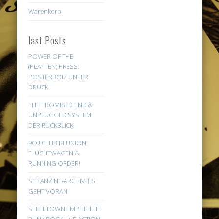
Warenkorb
last Posts
POWER OF THE
(PLATTEN) PRESS:
POSTERBOIZ UNTER
DRUCK!
THE PROMISED END &
UNPLUGGED SYSTEM:
DER RÜCKBLICK!
9Oi! CLUB REUNION:
FLUCHTWAGEN &
RUNNING ORDER!
ST FANZINE-ARCHIV: ES
GEHT VORAN!
STEELTOWN EMPFIEHLT: