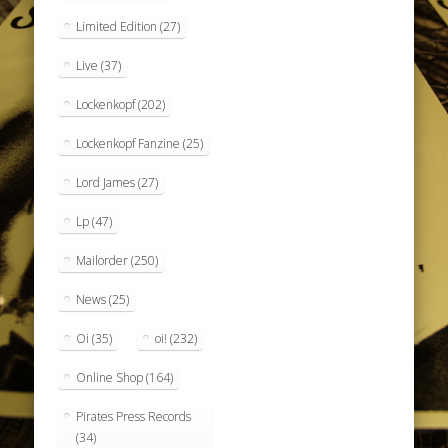
Limited Edition
(27)
Live
(37)
Lockenkopf
(202)
Lockenkopf Fanzine
(25)
Lord James
(27)
Lp
(47)
Mailorder
(250)
News
(25)
Oi
(35)
oi!
(232)
Online Shop
(164)
Pirates Press Records
(34)