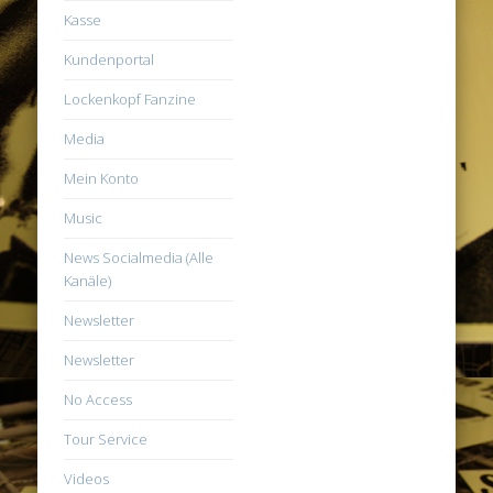
Kasse
Kundenportal
Lockenkopf Fanzine
Media
Mein Konto
Music
News Socialmedia (Alle
Kanäle)
Newsletter
Newsletter
No Access
Tour Service
Videos