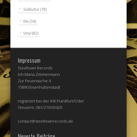
Subkultur
(78)
the
(34)
Vinyl
(82)
Impressum
Steeltown Records
Inh.Maria Zimmermann
Zur Feuerwache 4
15890 Eisenhüttenstadt
registriert bei der IHK Frankfurt/Oder
Steuernr.:061/210/03420
contact@steeltownrecords.de
Neueste Beiträge