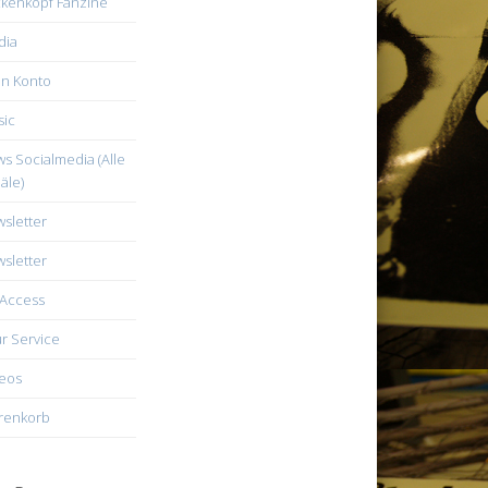
kenkopf Fanzine
dia
n Konto
ic
s Socialmedia (Alle
äle)
sletter
sletter
Access
r Service
eos
renkorb