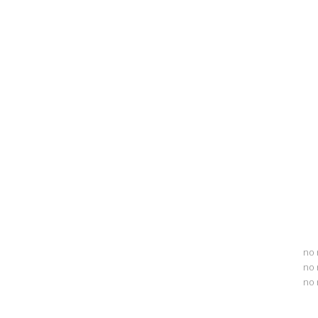
no 
no 
no 