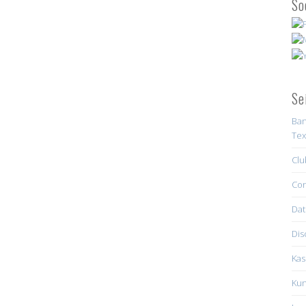
So
Se
Ban
Tex
Clu
Con
Dat
Dis
Kas
Kun