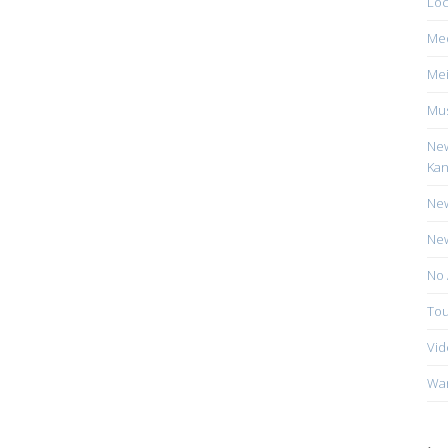
Loc
Me
Mei
Mus
New
Kan
New
New
No 
Tou
Vid
Wa