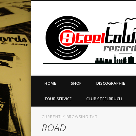
book
Twitter
Vimeo
Dribble
LinkedIn
LABEL | MERCH | PRINT | DIY | FANZINE | TOURSERVICE
HOME
SHOP
DISCOGRAPHIE
TOUR SERVICE
CLUB STEELBRUCH
CURRENTLY BROWSING TAG
ROAD