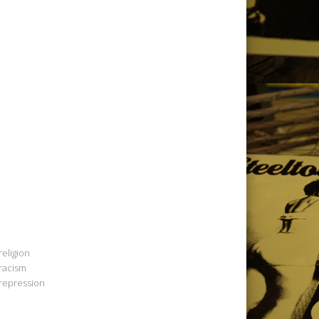
religion
racism
repression