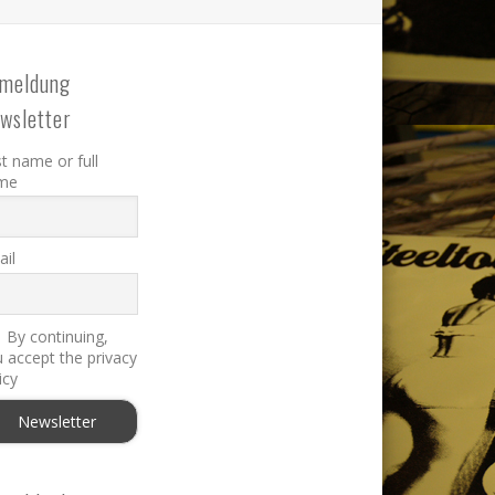
meldung
wsletter
st name or full
me
il
By continuing,
 accept the privacy
icy