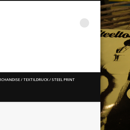
st ain`t dead so straight
CHANDISE / TEXTILDRUCK / STEEL PRINT