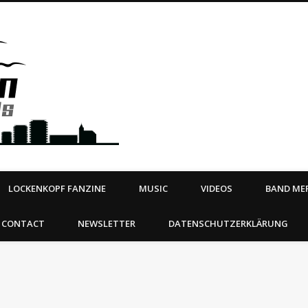
Steeltown Records – Ea
 | BOOKING
ahead
LOCKENKOPF FANZINE
MUSIC
VIDEOS
BAND MER
CONTACT
NEWSLETTER
DATENSCHUTZERKLÄRUNG