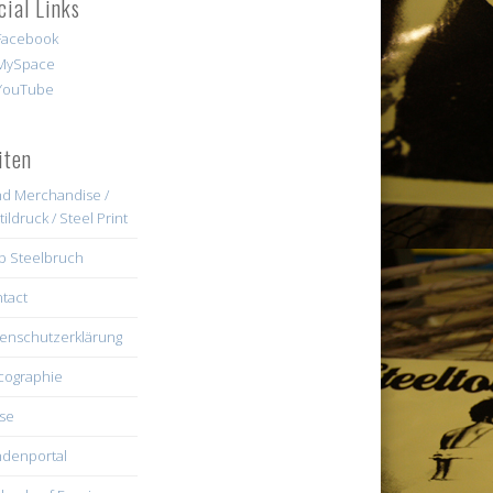
cial Links
iten
d Merchandise /
tildruck / Steel Print
b Steelbruch
tact
enschutzerklärung
cographie
se
denportal