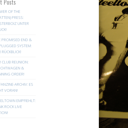
st Posts
WER OF THE
ATTEN) PRESS:
STERBOIZ UNTER
UCK!
E PROMISED END &
PLUGGED SYSTEM:
 RÜCKBLICK!
! CLUB REUNION:
UCHTWAGEN &
NNING ORDER!
FANZINE-ARCHIV: ES
HT VORAN!
EELTOWN EMPFIEHLT:
K ROCK LIVE
ION!