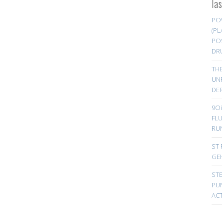
la
PO
(PL
PO
DR
TH
UN
DER
9Oi
FL
RU
ST 
GE
ST
PUN
ACT