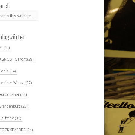
arch
hlagwörter
7"
(40)
AGNOSTIC Front
(29)
Berlin
(54)
berliner Weisse
(27)
Bonecrusher
(25)
Brandenburg
(25)
California
(38)
COCK SPARRER
(24)