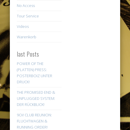
No Access
Tour Service
Videos
Warenkorb
last Posts
POWER OF THE
(PLATTEN) PRESS:
POSTERBOIZ UNTER
DRUCK!
THE PROMISED END &
UNPLUGGED SYSTEM:
DER RÜCKBLICK!
9Oi! CLUB REUNION:
FLUCHTWAGEN &
RUNNING ORDER!