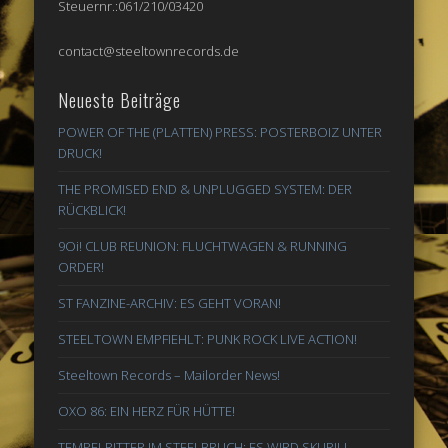
Steuernr.:061/210/03420
contact@steeltownrecords.de
Neueste Beiträge
POWER OF THE (PLATTEN) PRESS: POSTERBOIZ UNTER
DRUCK!
THE PROMISED END & UNPLUGGED SYSTEM: DER
RÜCKBLICK!
9Oi! CLUB REUNION: FLUCHTWAGEN & RUNNING
ORDER!
ST FANZINE-ARCHIV: ES GEHT VORAN!
STEELTOWN EMPFIEHLT: PUNK ROCK LIVE ACTION!
Steeltown Records – Mailorder News!
OXO 86: EIN HERZ FÜR HÜTTE!
TEMPELRITTER IM STEELBRUCH: ES WIRD SKURIL!