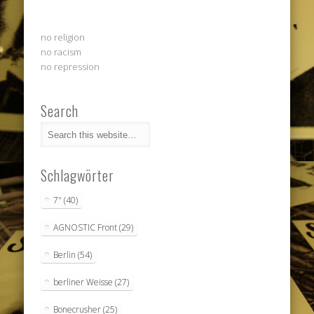
no religion
no racism
no repression
Search
Schlagwörter
7"
(40)
AGNOSTIC Front
(29)
Berlin
(54)
berliner Weisse
(27)
Bonecrusher
(25)