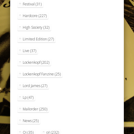
Festival
(31)
Hardcore
(227)
High Society
(32)
Limited Edition
(27)
Live
(37)
Lockenkopf
(202)
Lockenkopf Fanzine
(25)
Lord James
(27)
Lp
(47)
Mailorder
(250)
News
(25)
Oi
(35)
oi!
(232)