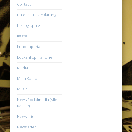
Contact
Datenschutzerklärung
Discographie
Kasse
Kundenportal
Lockenkopf Fanzine
Media
Mein Konto
Music
News Socialmedia (Alle
Kanäle)
Newsletter
Newsletter