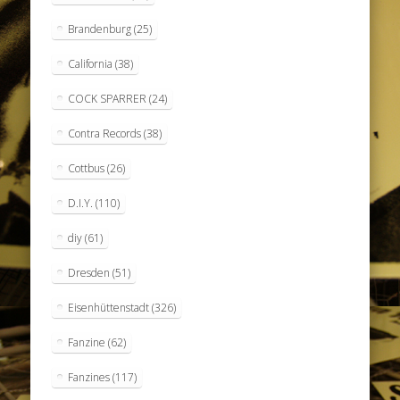
Brandenburg
(25)
California
(38)
COCK SPARRER
(24)
Contra Records
(38)
Cottbus
(26)
D.I.Y.
(110)
diy
(61)
Dresden
(51)
Eisenhüttenstadt
(326)
Fanzine
(62)
Fanzines
(117)