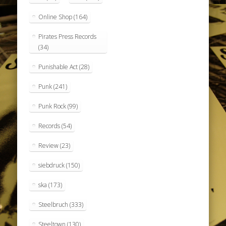
Online Shop
(164)
Pirates Press Records
(34)
Punishable Act
(28)
Punk
(241)
Punk Rock
(99)
Records
(54)
Review
(23)
siebdruck
(150)
ska
(173)
Steelbruch
(333)
Steeltown
(130)