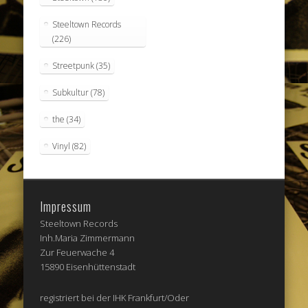
Steeltown Records
(226)
Streetpunk
(35)
Subkultur
(78)
the
(34)
Vinyl
(82)
Impressum
Steeltown Records
Inh.Maria Zimmermann
Zur Feuerwache 4
15890 Eisenhüttenstadt
registriert bei der IHK Frankfurt/Oder