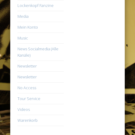
Lockenkopf Fanzine
Media
Mein Konto
Music
News Socialmedia (Alle
Kanäle)
Newsletter
Newsletter
No Access
Tour Service
Videos
Warenkorb