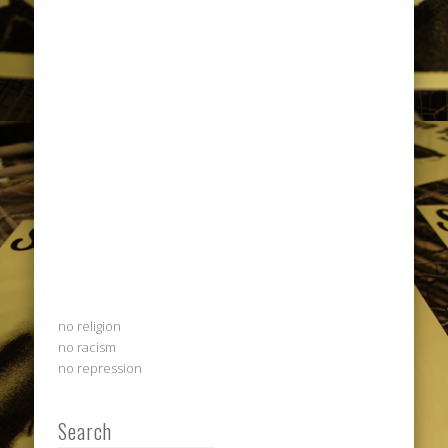
no religion
no racism
no repression
Search