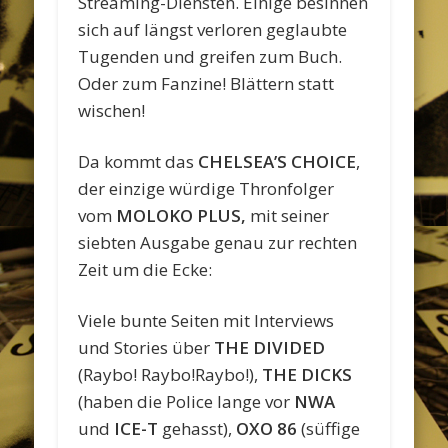
Streaming-Diensten. Einige besinnen
sich auf längst verloren geglaubte
Tugenden und greifen zum Buch.
Oder zum Fanzine! Blättern statt
wischen!
Da kommt das
CHELSEA’S CHOICE
,
der einzige würdige Thronfolger
vom
MOLOKO PLUS,
mit seiner
siebten Ausgabe genau zur rechten
Zeit um die Ecke:
Viele bunte Seiten mit Interviews
und Stories über
THE DIVIDED
(Raybo! Raybo!Raybo!),
THE DICKS
(haben die Police lange vor
NWA
und
ICE-T
gehasst),
OXO 86
(süffige