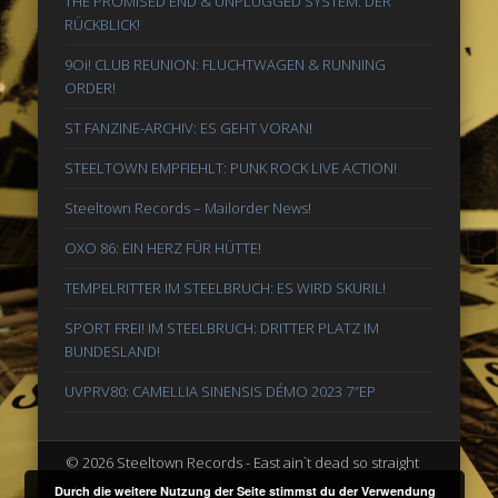
THE PROMISED END & UNPLUGGED SYSTEM: DER
RÜCKBLICK!
9Oi! CLUB REUNION: FLUCHTWAGEN & RUNNING
ORDER!
ST FANZINE-ARCHIV: ES GEHT VORAN!
STEELTOWN EMPFIEHLT: PUNK ROCK LIVE ACTION!
Steeltown Records – Mailorder News!
OXO 86: EIN HERZ FÜR HÜTTE!
TEMPELRITTER IM STEELBRUCH: ES WIRD SKURIL!
SPORT FREI! IM STEELBRUCH: DRITTER PLATZ IM
BUNDESLAND!
UVPRV80: CAMELLIA SINENSIS DÉMO 2023 7″EP
© 2026 Steeltown Records - East ain`t dead so straight
ahead
Durch die weitere Nutzung der Seite stimmst du der Verwendung