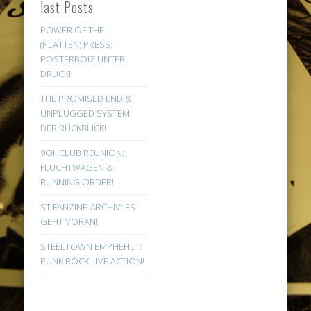
last Posts
POWER OF THE
(PLATTEN) PRESS:
POSTERBOIZ UNTER
DRUCK!
THE PROMISED END &
UNPLUGGED SYSTEM:
DER RÜCKBLICK!
9Oi! CLUB REUNION:
FLUCHTWAGEN &
RUNNING ORDER!
ST FANZINE-ARCHIV: ES
GEHT VORAN!
STEELTOWN EMPFIEHLT:
PUNK ROCK LIVE ACTION!