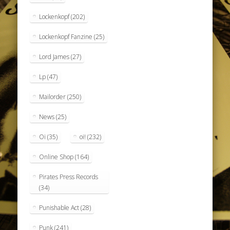
Lockenkopf
(202)
Lockenkopf Fanzine
(25)
Lord James
(27)
Lp
(47)
Mailorder
(250)
News
(25)
Oi
(35)
oi!
(232)
Online Shop
(164)
Pirates Press Records
(34)
Punishable Act
(28)
Punk
(241)