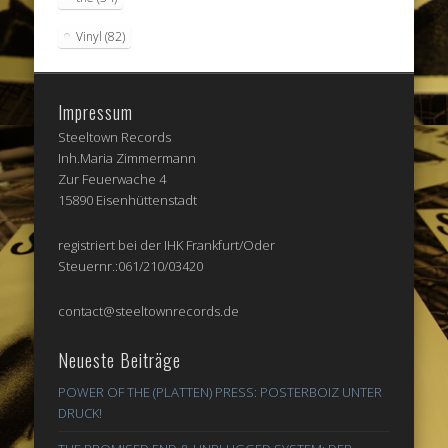
Vinyl
(82)
Impressum
Steeltown Records
Inh.Maria Zimmermann
Zur Feuerwache 4
15890 Eisenhüttenstadt
registriert bei der IHK Frankfurt/Oder
Steuernr.:061/210/03420
contact@steeltownrecords.de
Neueste Beiträge
POWER OF THE (PLATTEN) PRESS: POSTERBOIZ UNTER
DRUCK!