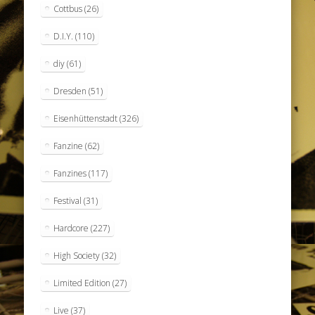
Cottbus
(26)
D.I.Y.
(110)
diy
(61)
Dresden
(51)
Eisenhüttenstadt
(326)
Fanzine
(62)
Fanzines
(117)
Festival
(31)
Hardcore
(227)
High Society
(32)
Limited Edition
(27)
Live
(37)