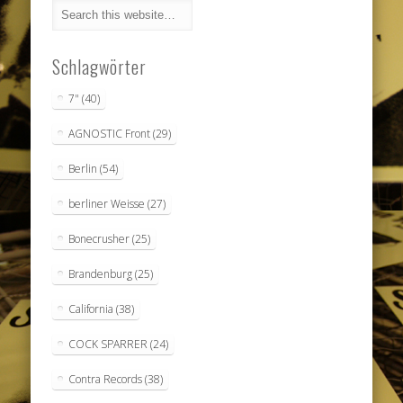
Schlagwörter
7"
(40)
AGNOSTIC Front
(29)
Berlin
(54)
berliner Weisse
(27)
Bonecrusher
(25)
Brandenburg
(25)
California
(38)
COCK SPARRER
(24)
Contra Records
(38)