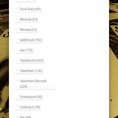
Punk Rock
(99)
Records
(54)
Review
(23)
siebdruck
(150)
ska
(173)
Steelbruch
(333)
Steeltown
(130)
Steeltown Records
(226)
Streetpunk
(35)
Subkultur
(78)
the
(34)