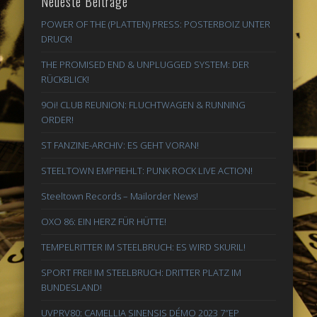
Neueste Beiträge
POWER OF THE (PLATTEN) PRESS: POSTERBOIZ UNTER
DRUCK!
THE PROMISED END & UNPLUGGED SYSTEM: DER
RÜCKBLICK!
9Oi! CLUB REUNION: FLUCHTWAGEN & RUNNING
ORDER!
ST FANZINE-ARCHIV: ES GEHT VORAN!
STEELTOWN EMPFIEHLT: PUNK ROCK LIVE ACTION!
Steeltown Records – Mailorder News!
OXO 86: EIN HERZ FÜR HÜTTE!
TEMPELRITTER IM STEELBRUCH: ES WIRD SKURIL!
SPORT FREI! IM STEELBRUCH: DRITTER PLATZ IM
BUNDESLAND!
UVPRV80: CAMELLIA SINENSIS DÉMO 2023 7″EP