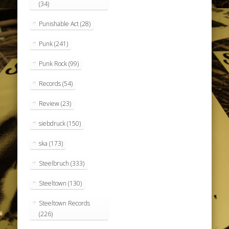
(34)
Punishable Act
(28)
Punk
(241)
Punk Rock
(99)
Records
(54)
Review
(23)
siebdruck
(150)
ska
(173)
Steelbruch
(333)
Steeltown
(130)
Steeltown Records
(226)