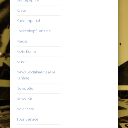
Discographie
Kasse
Kundenportal
Lockenkopf Fanzine
Media
Mein Konto
Music
News Socialmedia (Alle
Kanäle)
Newsletter
Newsletter
No Access
Tour Service