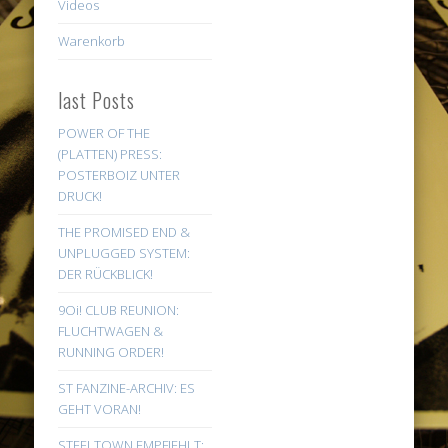
Videos
Warenkorb
last Posts
POWER OF THE
(PLATTEN) PRESS:
POSTERBOIZ UNTER
DRUCK!
THE PROMISED END &
UNPLUGGED SYSTEM:
DER RÜCKBLICK!
9Oi! CLUB REUNION:
FLUCHTWAGEN &
RUNNING ORDER!
ST FANZINE-ARCHIV: ES
GEHT VORAN!
STEELTOWN EMPFIEHLT: