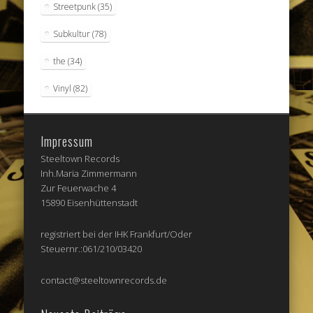
Streetpunk
(35)
Subkultur
(78)
the
(34)
Vinyl
(82)
Impressum
Steeltown Records
Inh.Maria Zimmermann
Zur Feuerwache 4
15890 Eisenhüttenstadt
registriert bei der IHK Frankfurt/Oder
Steuernr.:061/210/03420
contact@steeltownrecords.de