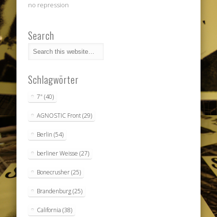
no repression
Search
Schlagwörter
7"
(40)
AGNOSTIC Front
(29)
Berlin
(54)
berliner Weisse
(27)
Bonecrusher
(25)
Brandenburg
(25)
California
(38)