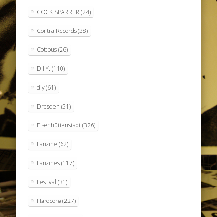
COCK SPARRER
(24)
Contra Records
(38)
Cottbus
(26)
D.I.Y.
(110)
diy
(61)
Dresden
(51)
Eisenhüttenstadt
(326)
Fanzine
(62)
Fanzines
(117)
Festival
(31)
Hardcore
(227)