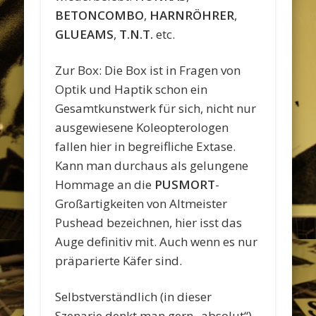
BETONCOMBO
,
HARNRÖHRER
,
GLUEAMS
,
T.N.T.
etc.
Zur Box: Die Box ist in Fragen von
Optik und Haptik schon ein
Gesamtkunstwerk für sich, nicht nur
ausgewiesene Koleopterologen
fallen hier in begreifliche Extase.
Kann man durchaus als gelungene
Hommage an die
PUSMORT
-
Großartigkeiten von Altmeister
Pushead bezeichnen, hier isst das
Auge definitiv mit. Auch wenn es nur
präparierte Käfer sind.
Selbstverständlich (in dieser
Szenarie denkt man gern „absolut“)