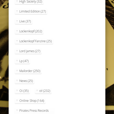
High Society
(32)
Limited Edition
(27)
Live
(37)
Lockenkopf
(202)
Lockenkopf Fanzine
(25)
Lord James
(27)
Lp
(47)
Mailorder
(250)
News
(25)
Oi
(35)
oi!
(232)
Online Shop
(164)
Pirates Press Records