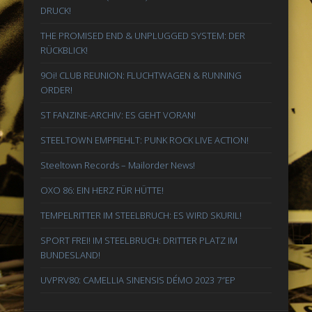
DRUCK!
THE PROMISED END & UNPLUGGED SYSTEM: DER
RÜCKBLICK!
9Oi! CLUB REUNION: FLUCHTWAGEN & RUNNING
ORDER!
ST FANZINE-ARCHIV: ES GEHT VORAN!
STEELTOWN EMPFIEHLT: PUNK ROCK LIVE ACTION!
Steeltown Records – Mailorder News!
OXO 86: EIN HERZ FÜR HÜTTE!
TEMPELRITTER IM STEELBRUCH: ES WIRD SKURIL!
SPORT FREI! IM STEELBRUCH: DRITTER PLATZ IM
BUNDESLAND!
UVPRV80: CAMELLIA SINENSIS DÉMO 2023 7″EP