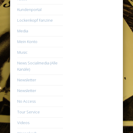
Kundenportal
Lockenkopf Fanzine
Media
Mein Konto
Music
News Socialmedia (Alle
Kanäle)
Newsletter
Newsletter
No Access
Tour Service
Videos