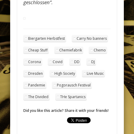
geschlossen“.
Biergarten Herbstfest
Carry No banners
Cheap Stuff
Chemiefabrik
Chemo
Corona
Covid
DD
DJ
Dresden
High Society
Live Music
Pandemie
Pogorausch Festival
The Divided
THe Spartanics
Did you like this article? Share it with your friends!