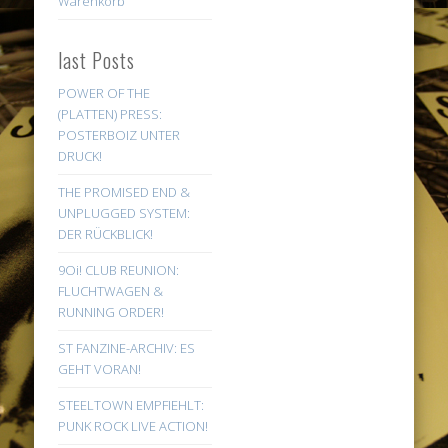
Warenkorb
last Posts
POWER OF THE
(PLATTEN) PRESS:
POSTERBOIZ UNTER
DRUCK!
THE PROMISED END &
UNPLUGGED SYSTEM:
DER RÜCKBLICK!
9Oi! CLUB REUNION:
FLUCHTWAGEN &
RUNNING ORDER!
ST FANZINE-ARCHIV: ES
GEHT VORAN!
STEELTOWN EMPFIEHLT:
PUNK ROCK LIVE ACTION!