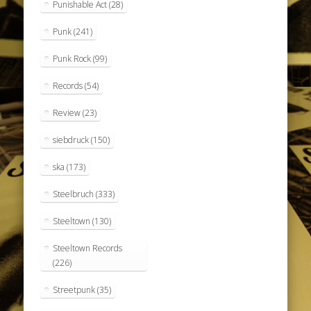
Punishable Act
(28)
Punk
(241)
Punk Rock
(99)
Records
(54)
Review
(23)
siebdruck
(150)
ska
(173)
Steelbruch
(333)
Steeltown
(130)
Steeltown Records
(226)
Streetpunk
(35)