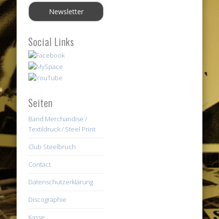
Social Links
Seiten
Band Merchandise /
Textildruck / Steel Print
Club Steelbruch
Contact
Datenschutzerklärung
Discographie
Kasse