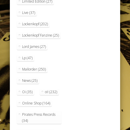
Limited Edition
(27)
Live
(37)
Lockenkopf
(202)
Lockenkopf Fanzine
(25)
Lord James
(27)
Lp
(47)
Mailorder
(250)
News
(25)
Oi
(35)
oi!
(232)
Online Shop
(164)
Pirates Press Records
(34)