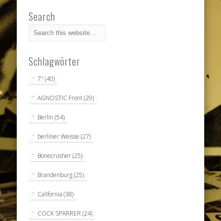
Search
Schlagwörter
7"
(40)
AGNOSTIC Front
(29)
Berlin
(54)
berliner Weisse
(27)
Bonecrusher
(25)
Brandenburg
(25)
California
(38)
COCK SPARRER
(24)