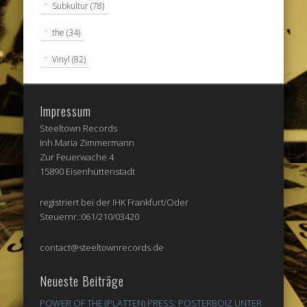
Subkultur
(78)
the
(34)
Vinyl
(82)
Impressum
Steeltown Records
Inh.Maria Zimmermann
Zur Feuerwache 4
15890 Eisenhüttenstadt
registriert bei der IHK Frankfurt/Oder
Steuernr.:061/210/03420
contact@steeltownrecords.de
Neueste Beiträge
POWER OF THE (PLATTEN) PRESS: POSTERBOIZ UNTER