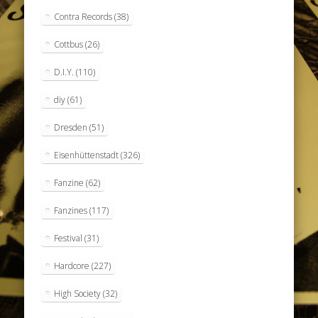
Contra Records
(38)
Cottbus
(26)
D.I.Y.
(110)
diy
(61)
Dresden
(51)
Eisenhüttenstadt
(326)
Fanzine
(62)
Fanzines
(117)
Festival
(31)
Hardcore
(227)
High Society
(32)