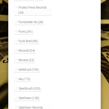
Pirates Press Records
(34)
Punishable Act
(28)
Punk
(241)
Punk Rock
(99)
Records
(54)
Review
(23)
siebdruck
(150)
ska
(173)
Steelbruch
(333)
Steeltown
(130)
Steeltown Records