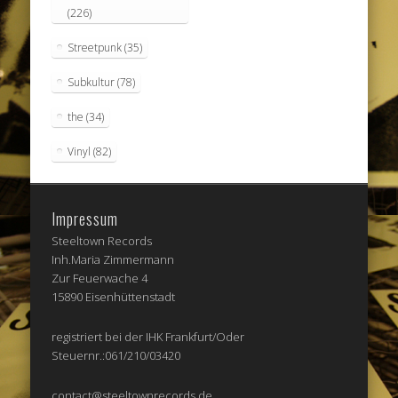
(226)
Streetpunk
(35)
Subkultur
(78)
the
(34)
Vinyl
(82)
Impressum
Steeltown Records
Inh.Maria Zimmermann
Zur Feuerwache 4
15890 Eisenhüttenstadt
registriert bei der IHK Frankfurt/Oder
Steuernr.:061/210/03420
contact@steeltownrecords.de