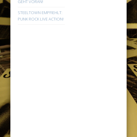
GEHT VORAN!
STEELTOWN EMPFIEHLT:
PUNK ROCK LIVE ACTION!