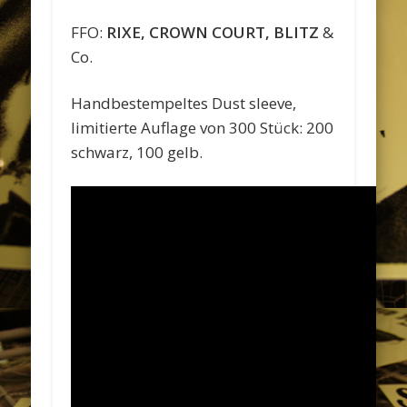
FFO:
RIXE, CROWN COURT, BLITZ
&
Co.
Handbestempeltes Dust sleeve,
limitierte Auflage von 300 Stück: 200
schwarz, 100 gelb.