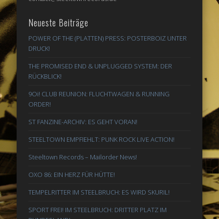
Neueste Beiträge
POWER OF THE (PLATTEN) PRESS: POSTERBOIZ UNTER
DRUCK!
THE PROMISED END & UNPLUGGED SYSTEM: DER
RÜCKBLICK!
9Oi! CLUB REUNION: FLUCHTWAGEN & RUNNING
ORDER!
ST FANZINE-ARCHIV: ES GEHT VORAN!
STEELTOWN EMPFIEHLT: PUNK ROCK LIVE ACTION!
Steeltown Records – Mailorder News!
OXO 86: EIN HERZ FÜR HÜTTE!
TEMPELRITTER IM STEELBRUCH: ES WIRD SKURIL!
SPORT FREI! IM STEELBRUCH: DRITTER PLATZ IM