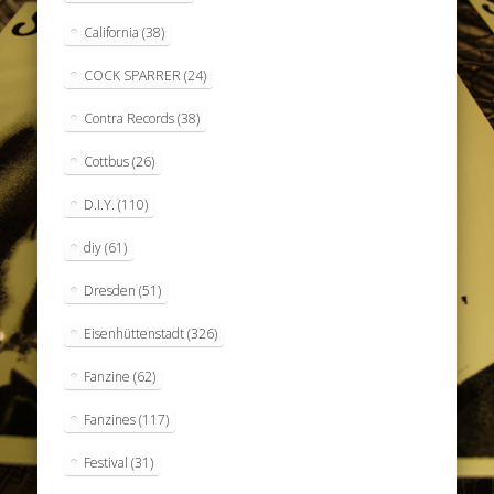
California
(38)
COCK SPARRER
(24)
Contra Records
(38)
Cottbus
(26)
D.I.Y.
(110)
diy
(61)
Dresden
(51)
Eisenhüttenstadt
(326)
Fanzine
(62)
Fanzines
(117)
Festival
(31)