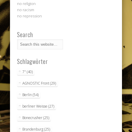
no religion
no racism
no repression
Search
Schlagwörter
7"
(40)
AGNOSTIC Front
(29)
Berlin
(54)
berliner Weisse
(27)
Bonecrusher
(25)
Brandenburg
(25)