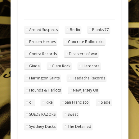
Armed Suspects
Berlin
Blanks 77
Broken Heroes
Concrete Bollococks
Contra Records
Disasters of war
Giuda
Glam Rock
Hardcore
Harrington Saints
Headache Records
Hounds & Harlots
New Jersey Oi!
oi!
Rixe
San Francisco
Slade
SUEDE RAZORS
Sweet
Syddney Ducks
The Detained