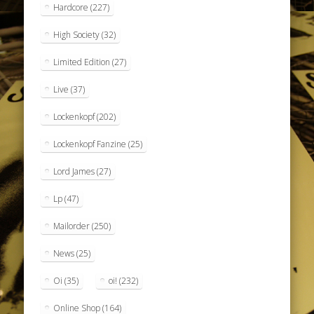
Hardcore
(227)
High Society
(32)
Limited Edition
(27)
Live
(37)
Lockenkopf
(202)
Lockenkopf Fanzine
(25)
Lord James
(27)
Lp
(47)
Mailorder
(250)
News
(25)
Oi
(35)
oi!
(232)
Online Shop
(164)