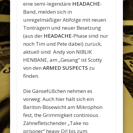
eine semi-legendäre
HEADACHE
-
Band, melden sich in
unregelmäßiger Abfolge mit neuen
Tonträgern und neuer Besetzung
(aus der
HEADACHE
-Phase sind nur
noch Tim und Pete dabei) zurück,
aktuell sind
Andy von NIBLIK
HENBANE, am „Gesang“ ist Scotty
von den
ARMED SUSPECTS
zu
finden.
Die Gänsefüßchen nehmen es
vorweg: Auch hier hält sich ein
Bariton-Bösewicht am Mikrophon
fest, the Grimmigkeit continious.
Zähnefletschender „Take no
prisoner“ heavy Oi! bis zum