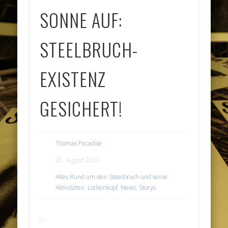
SONNE AUF:
STEELBRUCH-
EXISTENZ
GESICHERT!
Thomas Paradise
21. August 2020
Alles Rund um den Steelbruch und seine
Aktivitäten
,
Lockenkopf
,
News
,
Storys