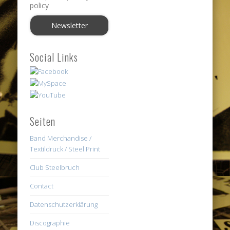
policy
Social Links
Seiten
Band Merchandise /
Textildruck / Steel Print
Club Steelbruch
Contact
Datenschutzerklärung
Discographie