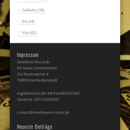
Subkultur
(78)
the
(34)
Vinyl
(82)
Impressum
Steeltown Records
Inh.Maria Zimmermann
Zur Feuerwache 4
15890 Eisenhüttenstadt
registriert bei der IHK Frankfurt/Oder
Steuernr.:061/210/03420
contact@steeltownrecords.de
Neueste Beiträge