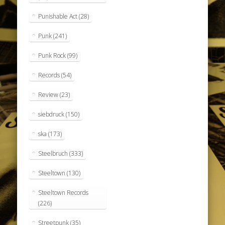
Punishable Act
(28)
Punk
(241)
Punk Rock
(99)
Records
(54)
Review
(23)
siebdruck
(150)
ska
(173)
Steelbruch
(333)
Steeltown
(130)
Steeltown Records
(226)
Streetpunk
(35)