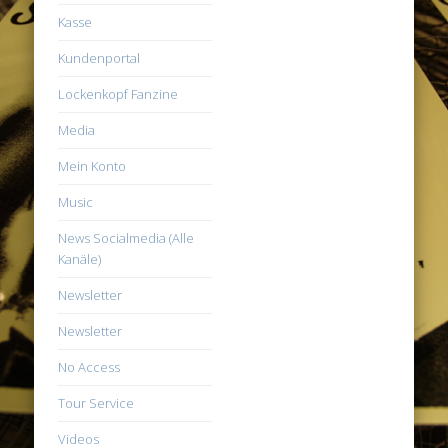
Kasse
Kundenportal
Lockenkopf Fanzine
Media
Mein Konto
Music
News Socialmedia (Alle
Kanäle)
Newsletter
Newsletter
No Access
Tour Service
Videos