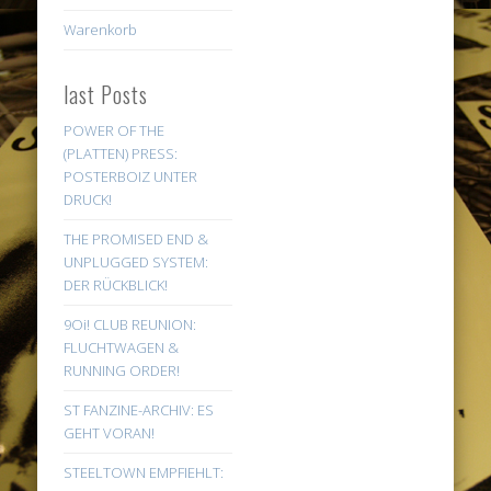
Warenkorb
last Posts
POWER OF THE
(PLATTEN) PRESS:
POSTERBOIZ UNTER
DRUCK!
THE PROMISED END &
UNPLUGGED SYSTEM:
DER RÜCKBLICK!
9Oi! CLUB REUNION:
FLUCHTWAGEN &
RUNNING ORDER!
ST FANZINE-ARCHIV: ES
GEHT VORAN!
STEELTOWN EMPFIEHLT: