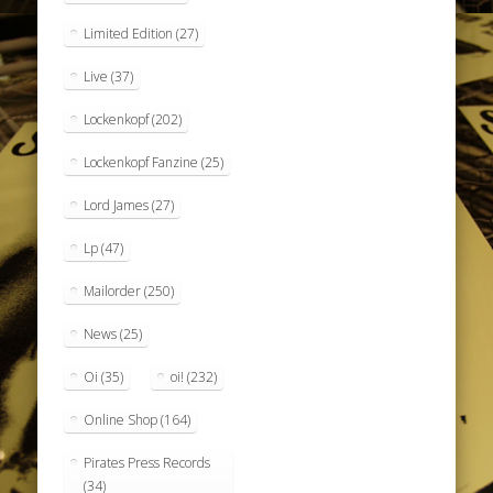
Limited Edition
(27)
Live
(37)
Lockenkopf
(202)
Lockenkopf Fanzine
(25)
Lord James
(27)
Lp
(47)
Mailorder
(250)
News
(25)
Oi
(35)
oi!
(232)
Online Shop
(164)
Pirates Press Records
(34)