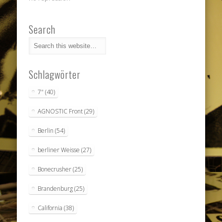
Search
Schlagwörter
7"
(40)
AGNOSTIC Front
(29)
Berlin
(54)
berliner Weisse
(27)
Bonecrusher
(25)
Brandenburg
(25)
California
(38)