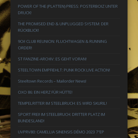
POWER OF THE (PLATTEN) PRESS: POSTERBOIZ UNTER
DRUCK!
THE PROMISED END & UNPLUGGED SYSTEM: DER
RÜCKBLICK!
9Oi! CLUB REUNION: FLUCHTWAGEN & RUNNING
ORDER!
ST FANZINE-ARCHIV: ES GEHT VORAN!
STEELTOWN EMPFIEHLT: PUNK ROCK LIVE ACTION!
Steeltown Records – Mailorder News!
OXO 86: EIN HERZ FÜR HÜTTE!
TEMPELRITTER IM STEELBRUCH: ES WIRD SKURIL!
SPORT FREI! IM STEELBRUCH: DRITTER PLATZ IM
BUNDESLAND!
UVPRV80: CAMELLIA SINENSIS DÉMO 2023 7″EP