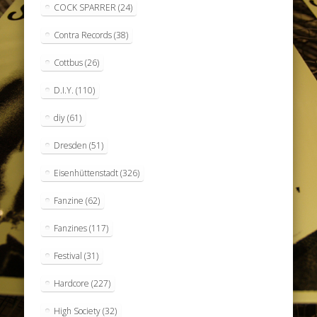
COCK SPARRER
(24)
Contra Records
(38)
Cottbus
(26)
D.I.Y.
(110)
diy
(61)
Dresden
(51)
Eisenhüttenstadt
(326)
Fanzine
(62)
Fanzines
(117)
Festival
(31)
Hardcore
(227)
High Society
(32)