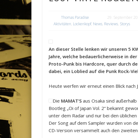
Thomas Paradise
29. September 2
Aktivitäten
,
Lockenkopf
,
News
,
Reviews
,
Storys
An dieser Stelle lenken wir unseren 5 
Jahre, welche bedauerlicherweise in de
Proto-Punk bis Hardcore, quer durch de
dabei, ein Loblied auf die Punk Rock-Viel
Heute werfen wir erneut einen Blick nach 
Die
MAMAT‘S
aus Osaka sind außerhalb 
Bootleg „Oi of Japan Vol. 2“ bekannt gewo
unter dem Radar und nur bei den üblichen
Der Song auf dem Sampler wurden von der
CD-Version versammelt auch den zweiten 