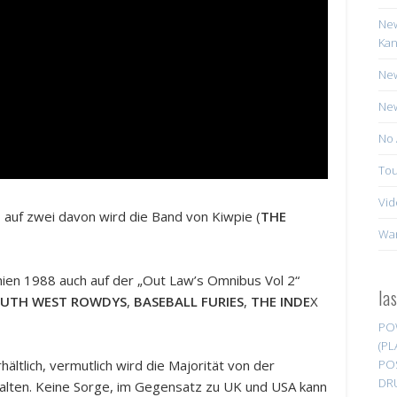
New
Kan
New
New
No 
Tou
Vid
n, auf zwei davon wird die Band von Kiwpie (
THE
Wa
ien 1988 auch auf der „Out Law’s Omnibus Vol 2“
la
UTH WEST ROWDYS
,
BASEBALL FURIES
,
THE INDE
X
PO
(PL
PO
rhältlich, vermutlich wird die Majorität von der
DR
halten. Keine Sorge, im Gegensatz zu UK und USA kann