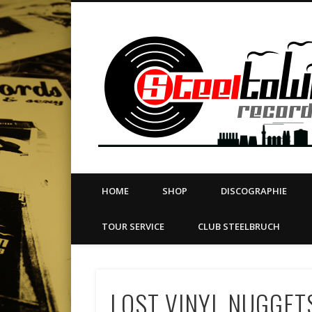
book
Twitter
Vimeo
Dribble
LinkedIn
LABEL | MERCH | PRINT | DIY | FANZINE | TOURSERVICE
HOME
SHOP
DISCOGRAPHIE
TOUR SERVICE
CLUB STEELBRUCH
LOST VINYL NUGGETS