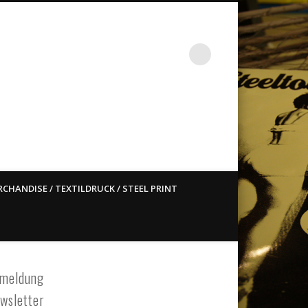
st ain`t dead so straight
CHANDISE / TEXTILDRUCK / STEEL PRINT
meldung
wsletter