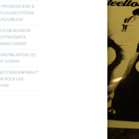
E PROMISED END &
PLUGGED SYSTEM:
 RÜCKBLICK!
! CLUB REUNION:
UCHTWAGEN &
NNING ORDER!
FANZINE-ARCHIV: ES
HT VORAN!
EELTOWN EMPFIEHLT:
K ROCK LIVE
ION!