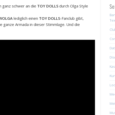
Se
ch ganz schwer an die
TOY DOLLS
durch Olga Style
Ban
 WOLGA
lediglich einen
TOY DOLLS
-Fanclub gibt,
Tex
ine ganze Armada in dieser Stimmlage. Und die
Clu
Con
Dat
Dis
Kas
Kun
Loc
Me
Mei
Mus