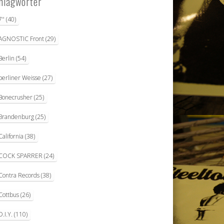
hlagwörter
7"
(40)
AGNOSTIC Front
(29)
Berlin
(54)
berliner Weisse
(27)
Bonecrusher
(25)
Brandenburg
(25)
California
(38)
COCK SPARRER
(24)
Contra Records
(38)
Cottbus
(26)
D.I.Y.
(110)