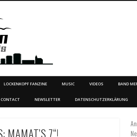
Steeltown Records – Ea
 | BOOKING
ahead
LOCKENKOPF FANZINE
MUSIC
VIDEOS
BAND MER
CONTACT
NEWSLETTER
DATENSCHUTZERKLÄRUNG
An
: MAMAT’S 7“!
Ne