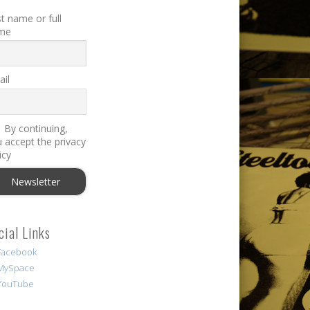
st name or full
me
il
By continuing,
 accept the privacy
icy
cial Links