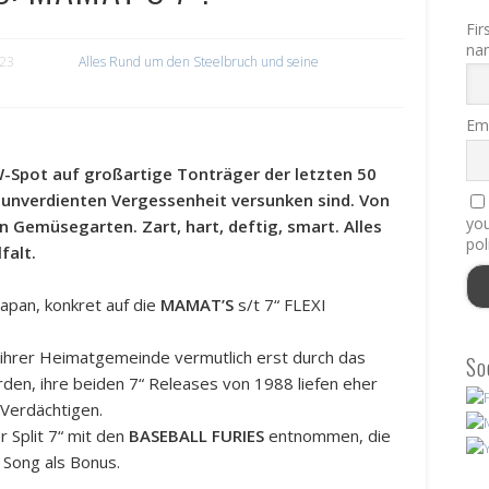
Fir
na
023
Alles Rund um den Steelbruch und seine
Ema
KW-Spot auf großartige Tonträger der letzten 50
r unverdienten Vergessenheit versunken sind. Von
you
n Gemüsegarten. Zart, hart, deftig, smart. Alles
pol
falt.
Japan, konkret auf die
MAMAT’S
s/t 7“ FLEXI
ihrer Heimatgemeinde vermutlich erst durch das
So
rden, ihre beiden 7“ Releases von 1988 liefen eher
 Verdächtigen.
 Split 7“ mit den
BASEBALL FURIES
entnommen, die
Song als Bonus.