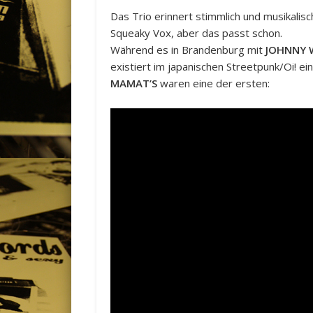
Das Trio erinnert stimmlich und musikalis
Squeaky Vox, aber das passt schon.
Während es in Brandenburg mit
JOHNNY
existiert im japanischen Streetpunk/Oi! e
MAMAT’S
waren eine der ersten: