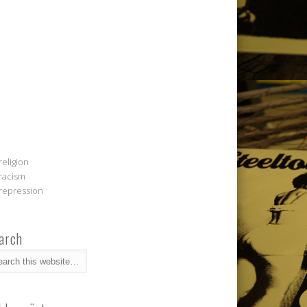
religion
racism
repression
arch