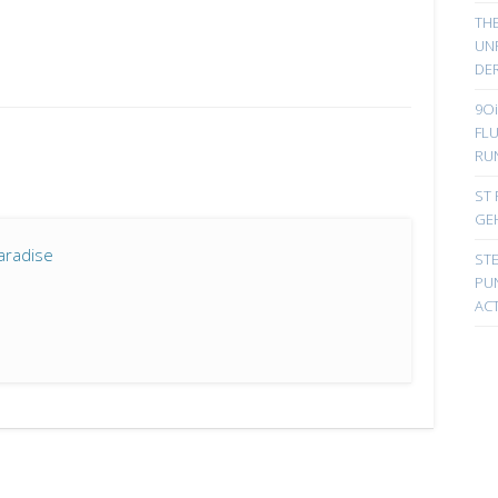
TH
UN
DER
9Oi
FL
RU
ST 
GE
aradise
ST
PUN
ACT