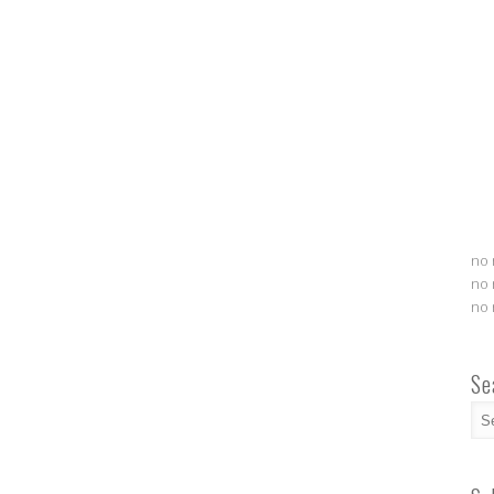
no 
no 
no 
Se