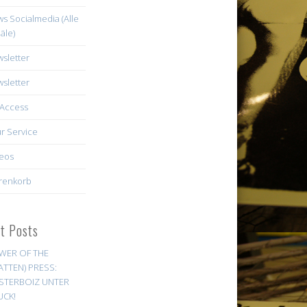
s Socialmedia (Alle
äle)
sletter
sletter
Access
r Service
eos
renkorb
st Posts
WER OF THE
ATTEN) PRESS:
STERBOIZ UNTER
UCK!