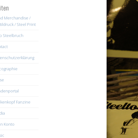
iten
d Merchandise /
tildruck / Steel Print
b Steelbruch
tact
enschutzerklärung
cographie
se
denportal
kenkopf Fanzine
dia
n Konto
ic