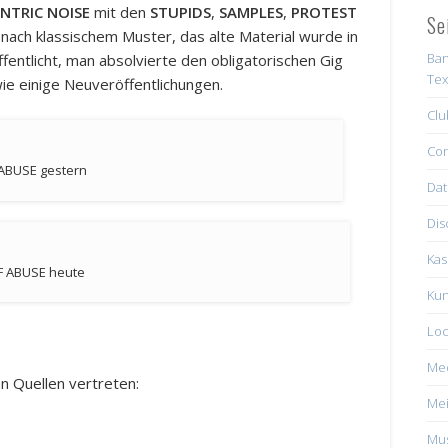
ENTRIC NOISE
mit den
STUPIDS
,
SAMPLES
,
PROTEST
Se
 nach klassischem Muster, das alte Material wurde in
Ban
fentlicht, man absolvierte den obligatorischen Gig
Tex
ie einige Neuveröffentlichungen.
Clu
Con
 ABUSE gestern
Dat
Dis
Kas
F ABUSE heute
Kun
Loc
Me
n Quellen vertreten:
Mei
Mus