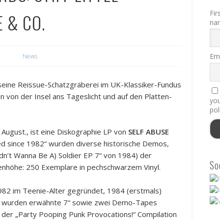
Fir
E & CO.
na
Ema
News
seine Reissue-Schatzgräberei im UK-Klassiker-Fundus
n von der Insel ans Tageslicht und auf den Platten-
you
pol
. August., ist eine Diskographie LP von
SELF ABUSE
ed since 1982“ wurden diverse historische Demos,
Didn’t Wanna Be A) Soldier EP 7“ von 1984) der
So
nhöhe: 250 Exemplare in pechschwarzem Vinyl.
 1982 im Teenie-Alter gegründet, 1984 (erstmals)
enz wurden erwähnte 7“ sowie zwei Demo-Tapes
 der „Party Pooping Punk Provocations!“ Compilation