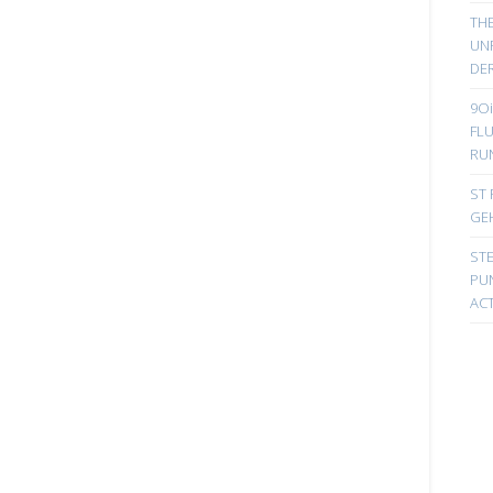
TH
UN
DER
9Oi
FL
RU
ST 
GE
ST
PUN
ACT