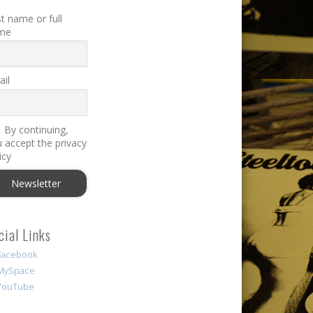
st name or full
me
il
By continuing,
 accept the privacy
icy
cial Links