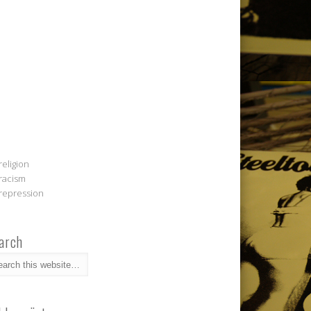
religion
racism
repression
arch