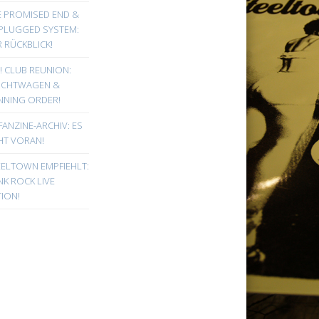
E PROMISED END &
PLUGGED SYSTEM:
 RÜCKBLICK!
! CLUB REUNION:
UCHTWAGEN &
NNING ORDER!
FANZINE-ARCHIV: ES
HT VORAN!
EELTOWN EMPFIEHLT:
K ROCK LIVE
ION!