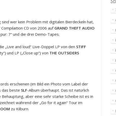
Sc
 sind wer kein Problem mit digitalen Bierdeckeln hat,
r“ Compilaition CD von 2006 auf
GRAND THEFT AUDIO
 pur: 7“ und die drei Demo-Tapes.
die „Live and loud“ Live-Doppel LP von den
STIFF
ity“) und LP („Close up“) von
THE OUTSIDERS
ords erschienen (im Bild ein Photo vom Label der
ls das beste
SLF
-Album überhaupt. Das ist natürlich
 Behauptung, aber eine sehr starke Scheibe ist es in
ezeichnet während der „Go for it again“ Tour im
LROOM
zu Kilburn.