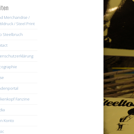
iten
d Merchandise /
tildruck / Steel Print
b Steelbruch
tact
enschutzerklärung
cographie
se
denportal
kenkopf Fanzine
dia
n Konto
ic