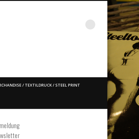
st ain`t dead so straight
CHANDISE / TEXTILDRUCK / STEEL PRINT
meldung
wsletter