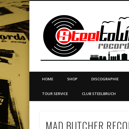
book
Twitter
Vimeo
Dribble
LinkedIn
LABEL | MERCH | PRINT | DIY | FANZINE | TOURSERVICE
HOME
SHOP
DISCOGRAPHIE
TOUR SERVICE
CLUB STEELBRUCH
MAD BUTCHER RECOR