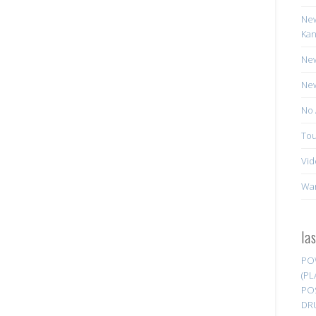
New
Kan
New
New
No 
Tou
Vid
Wa
la
PO
(PL
PO
DR