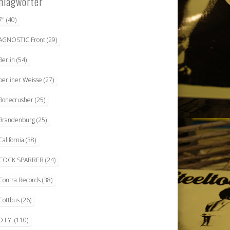
hlagwörter
7"
(40)
AGNOSTIC Front
(29)
Berlin
(54)
berliner Weisse
(27)
Bonecrusher
(25)
Brandenburg
(25)
California
(38)
COCK SPARRER
(24)
Contra Records
(38)
Cottbus
(26)
D.I.Y.
(110)