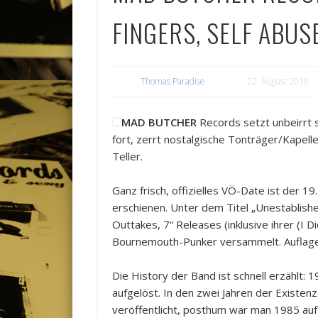
FINGERS, SELF ABUS
Thomas Paradise
22. August 2019
MAD BUTCHER
Records setzt unbeirrt 
fort, zerrt nostalgische Tonträger/Kapelle
Teller.
Ganz frisch, offizielles VÖ-Date ist der 19
erschienen. Unter dem Titel „Unestablish
Outtakes, 7“ Releases (inklusive ihrer (I 
Bournemouth-Punker versammelt. Auflage
Die History der Band ist schnell erzählt:
aufgelöst. In den zwei Jahren der Exist
veröffentlicht, posthum war man 1985 auf