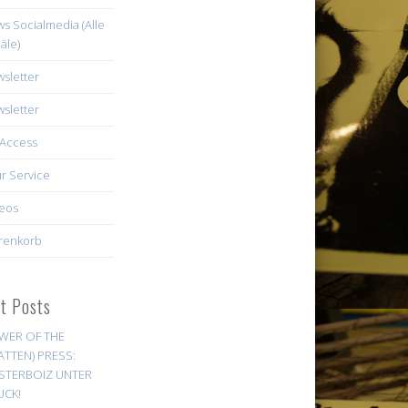
s Socialmedia (Alle
äle)
sletter
sletter
Access
r Service
eos
renkorb
st Posts
WER OF THE
ATTEN) PRESS:
STERBOIZ UNTER
UCK!