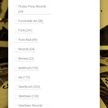
Pirates Press Records
(34)
Punishable Act
(28)
Punk
(241)
Punk Rock
(99)
Records
(54)
Review
(23)
siebdruck
(150)
ska
(173)
Steelbruch
(333)
Steeltown
(130)
Steeltown Records