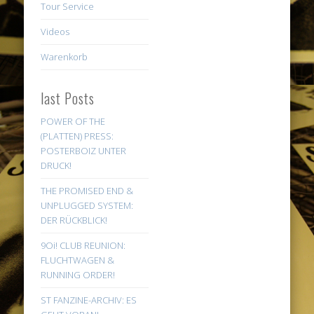
Tour Service
Videos
Warenkorb
last Posts
POWER OF THE
(PLATTEN) PRESS:
POSTERBOIZ UNTER
DRUCK!
THE PROMISED END &
UNPLUGGED SYSTEM:
DER RÜCKBLICK!
9Oi! CLUB REUNION:
FLUCHTWAGEN &
RUNNING ORDER!
ST FANZINE-ARCHIV: ES