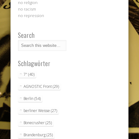
no religion
no racism
no repression
Search
Schlagwörter
7"
(40)
AGNOSTIC Front
(29)
Berlin
(54)
berliner Weisse
(27)
Bonecrusher
(25)
Brandenburg
(25)