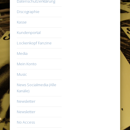
Datenschutzerklärung
Discographie
Kasse
Kundenportal
Lockenkopf Fanzine
Media
Mein Konto
Music
News Socialmedia (Alle
Kanäle)
Newsletter
Newsletter
No Access