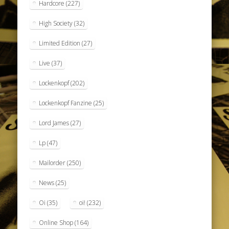
Hardcore
(227)
High Society
(32)
Limited Edition
(27)
Live
(37)
Lockenkopf
(202)
Lockenkopf Fanzine
(25)
Lord James
(27)
Lp
(47)
Mailorder
(250)
News
(25)
Oi
(35)
oi!
(232)
Online Shop
(164)