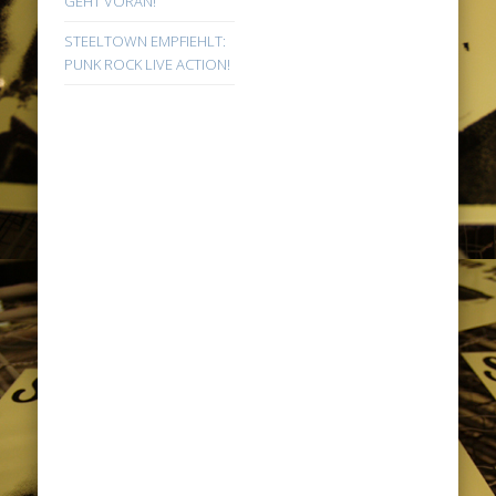
GEHT VORAN!
STEELTOWN EMPFIEHLT:
PUNK ROCK LIVE ACTION!