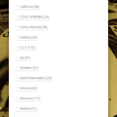
California
(38)
COCK SPARRER
(24)
Contra Records
(38)
Cottbus
(26)
D.I.Y.
(110)
diy
(61)
Dresden
(51)
Eisenhüttenstadt
(326)
Fanzine
(62)
Fanzines
(117)
Festival
(31)