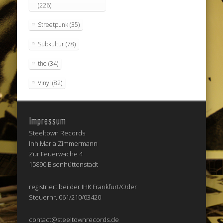
(226)
Streetpunk
(35)
Subkultur
(78)
the
(34)
Vinyl
(82)
Impressum
Steeltown Records
Inh.Maria Zimmermann
Zur Feuerwache 4
15890 Eisenhüttenstadt
registriert bei der IHK Frankfurt/Oder
Steuernr.:061/210/03420
contact@steeltownrecords.de