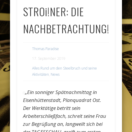
STROi!NER: DIE
NACHBETRACHTUNG!
Thomas Paradise
17. September 2019
Alles Rund um den Steelbruch und seine
Aktivitäten
,
News
„Ein sonniger Spätnachmittag in
Eisenhüttenstadt, Planquadrat Ost.
Der Werktätige betritt sein
Arbeiterschließfach, schreit seine Frau
zur Begrüßung an, langweilt sich bei
der TAGESSCHAU, greift zum ersten