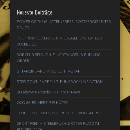
Neueste Beiträge
POWER OF THE (PLATTEN) PRESS: POSTERBOIZ UNTER
DRUCK!
THE PROMISED END & UNPLUGGED SYSTEM: DER
RÜCKBLICK!
9Oi! CLUB REUNION: FLUCHTWAGEN & RUNNING
ORDER!
ST FANZINE-ARCHIV: ES GEHT VORAN!
STEELTOWN EMPFIEHLT: PUNK ROCK LIVE ACTION!
Steeltown Records – Mailorder News!
OXO 86: EIN HERZ FÜR HÜTTE!
TEMPELRITTER IM STEELBRUCH: ES WIRD SKURIL!
SPORT FREI! IM STEELBRUCH: DRITTER PLATZ IM
BUNDESLAND!