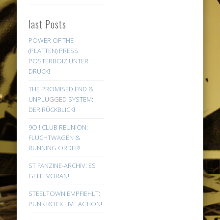
last Posts
POWER OF THE
(PLATTEN) PRESS:
POSTERBOIZ UNTER
DRUCK!
THE PROMISED END &
UNPLUGGED SYSTEM:
DER RÜCKBLICK!
9Oi! CLUB REUNION:
FLUCHTWAGEN &
RUNNING ORDER!
ST FANZINE-ARCHIV: ES
GEHT VORAN!
STEELTOWN EMPFIEHLT:
PUNK ROCK LIVE ACTION!