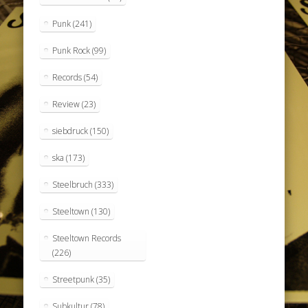
Punk
(241)
Punk Rock
(99)
Records
(54)
Review
(23)
siebdruck
(150)
ska
(173)
Steelbruch
(333)
Steeltown
(130)
Steeltown Records
(226)
Streetpunk
(35)
Subkultur
(78)