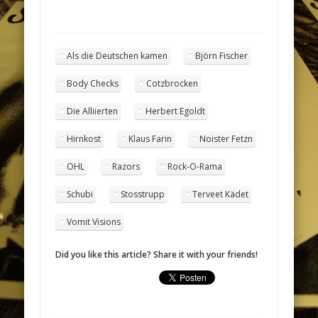
Als die Deutschen kamen
Björn Fischer
Body Checks
Cotzbrocken
Die Alliierten
Herbert Egoldt
Hirnkost
Klaus Farin
Noister Fetzn
OHL
Razors
Rock-O-Rama
Schubi
Stosstrupp
Terveet Kädet
Vomit Visions
Did you like this article? Share it with your friends!