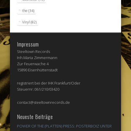
the
(34)
Vinyl
(82)
Impressum
Steeltown Records
Inh.Maria Zimmermann
Zur Feuerwache 4
15890 Eisenhüttenstadt
registriert bei der IHK Frankfurt/Oder
Steuernr.:061/210/03420
contact@steeltownrecords.de
Neueste Beiträge
POWER OF THE (PLATTEN) PRESS: POSTERBOIZ UNTER