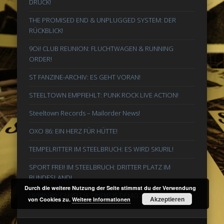
DRUCK!
THE PROMISED END & UNPLUGGED SYSTEM: DER
RÜCKBLICK!
9Oi! CLUB REUNION: FLUCHTWAGEN & RUNNING
ORDER!
ST FANZINE-ARCHIV: ES GEHT VORAN!
STEELTOWN EMPFIEHLT: PUNK ROCK LIVE ACTION!
Steeltown Records – Mailorder News!
OXO 86: EIN HERZ FÜR HÜTTE!
TEMPELRITTER IM STEELBRUCH: ES WIRD SKURIL!
SPORT FREI! IM STEELBRUCH: DRITTER PLATZ IM
BUNDESLAND!
Durch die weitere Nutzung der Seite stimmst du der Verwendung
UVPRV80: CAMELLIA SINENSIS DÉMO 2023 7″EP
Akzeptieren
von Cookies zu.
Weitere Informationen