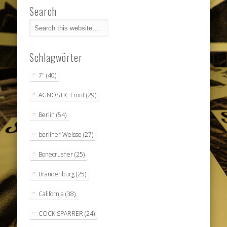
Search
Schlagwörter
7"
(40)
AGNOSTIC Front
(29)
Berlin
(54)
berliner Weisse
(27)
Bonecrusher
(25)
Brandenburg
(25)
California
(38)
COCK SPARRER
(24)