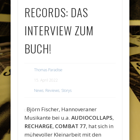
RECORDS: DAS
INTERVIEW ZUM
BUCH!
Thomas Paradise
15. April 2022
News
,
Reviews
,
Storys
Björn Fischer, Hannoveraner
Musikante bei u.a.
AUDIOCOLLAPS
,
RECHARGE
,
COMBAT 77
, hat sich in
mühevoller Kleinarbeit mit den