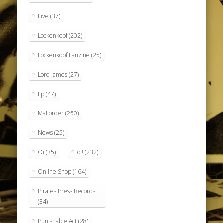
Live
(37)
Lockenkopf
(202)
Lockenkopf Fanzine
(25)
Lord James
(27)
Lp
(47)
Mailorder
(250)
News
(25)
Oi
(35)
oi!
(232)
Online Shop
(164)
Pirates Press Records
(34)
Punishable Act
(28)