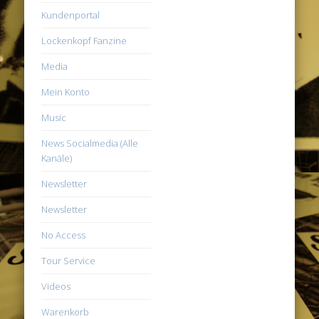
Kundenportal
Lockenkopf Fanzine
Media
Mein Konto
Music
News Socialmedia (Alle
Kanäle)
Newsletter
Newsletter
No Access
Tour Service
Videos
Warenkorb