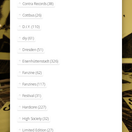
Contra Records
(38)
Cottbus
(26)
D.I.Y.
(110)
diy
(61)
Dresden
(51)
Eisenhüttenstadt
(326)
Fanzine
(62)
Fanzines
(117)
Festival
(31)
Hardcore
(227)
High Society
(32)
Limited Edition
(27)