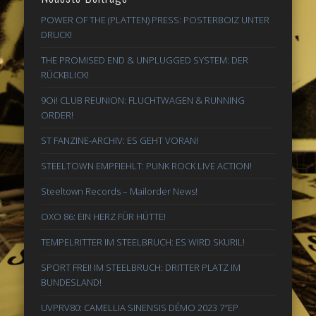
POWER OF THE (PLATTEN) PRESS: POSTERBOIZ UNTER
DRUCK!
THE PROMISED END & UNPLUGGED SYSTEM: DER
RÜCKBLICK!
9Oi! CLUB REUNION: FLUCHTWAGEN & RUNNING
ORDER!
ST FANZINE-ARCHIV: ES GEHT VORAN!
STEELTOWN EMPFIEHLT: PUNK ROCK LIVE ACTION!
Steeltown Records – Mailorder News!
OXO 86: EIN HERZ FÜR HÜTTE!
TEMPELRITTER IM STEELBRUCH: ES WIRD SKURIL!
SPORT FREI! IM STEELBRUCH: DRITTER PLATZ IM
BUNDESLAND!
UVPRV80: CAMELLIA SINENSIS DÉMO 2023 7″EP