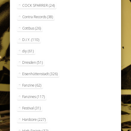
COCK SPARRER
(24)
Contra Records
(38)
Cottbus
(26)
D.I.Y.
(110)
diy
(61)
Dresden
(51)
Eisenhüttenstadt
(326)
Fanzine
(62)
Fanzines
(117)
Festival
(31)
Hardcore
(227)
High Society
(32)