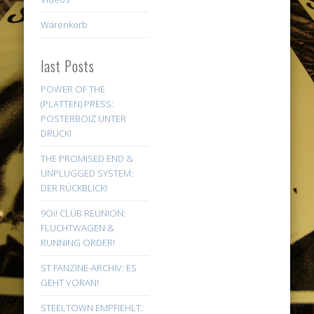
Warenkorb
last Posts
POWER OF THE
(PLATTEN) PRESS:
POSTERBOIZ UNTER
DRUCK!
THE PROMISED END &
UNPLUGGED SYSTEM:
DER RÜCKBLICK!
9Oi! CLUB REUNION:
FLUCHTWAGEN &
RUNNING ORDER!
ST FANZINE-ARCHIV: ES
GEHT VORAN!
STEELTOWN EMPFIEHLT: