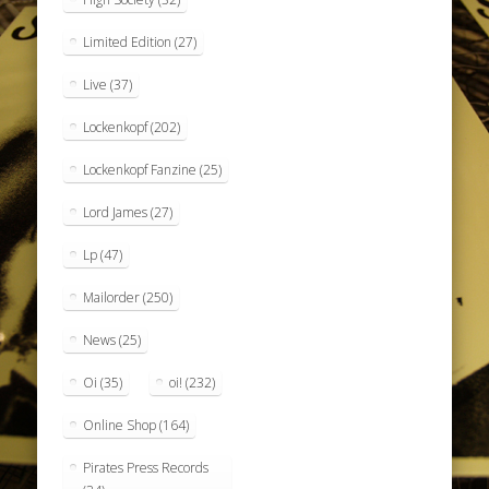
Limited Edition
(27)
Live
(37)
Lockenkopf
(202)
Lockenkopf Fanzine
(25)
Lord James
(27)
Lp
(47)
Mailorder
(250)
News
(25)
Oi
(35)
oi!
(232)
Online Shop
(164)
Pirates Press Records