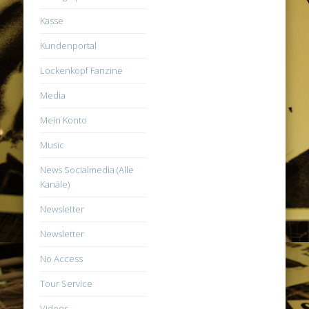
Kasse
Kundenportal
Lockenkopf Fanzine
Media
Mein Konto
Music
News Socialmedia (Alle
Kanäle)
Newsletter
Newsletter
No Access
Tour Service
Videos