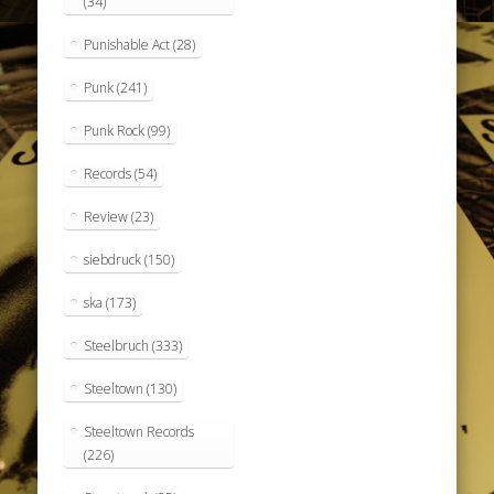
(34)
Punishable Act
(28)
Punk
(241)
Punk Rock
(99)
Records
(54)
Review
(23)
siebdruck
(150)
ska
(173)
Steelbruch
(333)
Steeltown
(130)
Steeltown Records
(226)