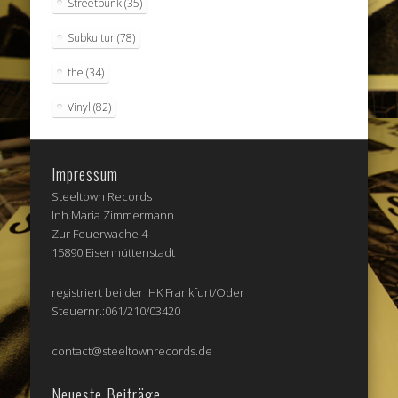
Streetpunk
(35)
Subkultur
(78)
the
(34)
Vinyl
(82)
Impressum
Steeltown Records
Inh.Maria Zimmermann
Zur Feuerwache 4
15890 Eisenhüttenstadt
registriert bei der IHK Frankfurt/Oder
Steuernr.:061/210/03420
contact@steeltownrecords.de
Neueste Beiträge