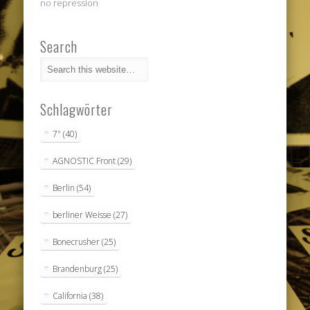
no repression
Search
Schlagwörter
7"
(40)
AGNOSTIC Front
(29)
Berlin
(54)
berliner Weisse
(27)
Bonecrusher
(25)
Brandenburg
(25)
California
(38)