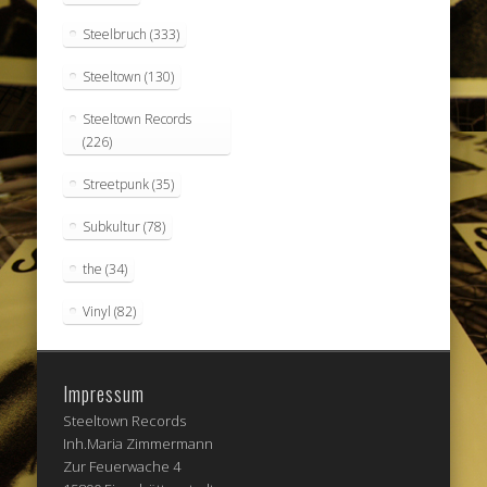
Steelbruch
(333)
Steeltown
(130)
Steeltown Records
(226)
Streetpunk
(35)
Subkultur
(78)
the
(34)
Vinyl
(82)
Impressum
Steeltown Records
Inh.Maria Zimmermann
Zur Feuerwache 4