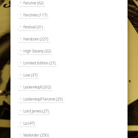
Fanzine
(62)
Fanzines
(117)
Festival
(31)
Hardcore
(227)
High Society
(32)
Limited Edition
(27)
Live
(37)
Lockenkopf
(202)
Lockenkopf Fanzine
(25)
Lord James
(27)
Lp
(47)
Mailorder
(250)