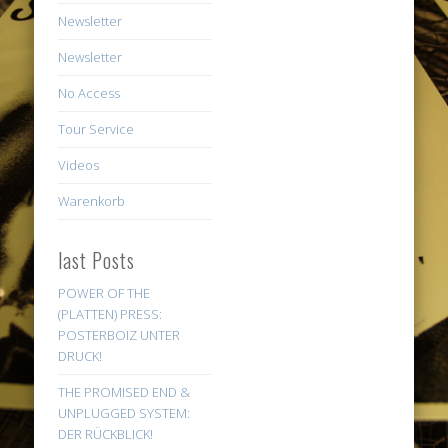
Newsletter
Newsletter
No Access
Tour Service
Videos
Warenkorb
last Posts
POWER OF THE
(PLATTEN) PRESS:
POSTERBOIZ UNTER
DRUCK!
THE PROMISED END &
UNPLUGGED SYSTEM:
DER RÜCKBLICK!