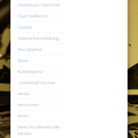
Textildruck / Steel Print
Club Steelbruch
Contact
Datenschutzerklärung
Discographie
Kasse
Kundenportal
Lockenkopf Fanzine
Media
Mein Konto
Music
News Socialmedia (Alle
Kanäle)