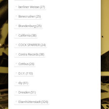
berliner Weisse
(27)
Bonecrusher
(25)
Brandenburg
(25)
California
(38)
COCK SPARRER
(24)
Contra Records
(38)
Cottbus
(26)
D.I.Y.
(110)
diy
(61)
Dresden
(51)
Eisenhüttenstadt
(326)