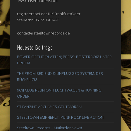
15890 Eisenhüttenstadt
registriert bei der IHK Frankfurt/Oder
Steuernr.:061/210/03420
contact@steeltownrecords.de
Neueste Beiträge
POWER OF THE (PLATTEN) PRESS: POSTERBOIZ UNTER
DRUCK!
THE PROMISED END & UNPLUGGED SYSTEM: DER
RÜCKBLICK!
9Oi! CLUB REUNION: FLUCHTWAGEN & RUNNING
ORDER!
ST FANZINE-ARCHIV: ES GEHT VORAN!
STEELTOWN EMPFIEHLT: PUNK ROCK LIVE ACTION!
Steeltown Records – Mailorder News!