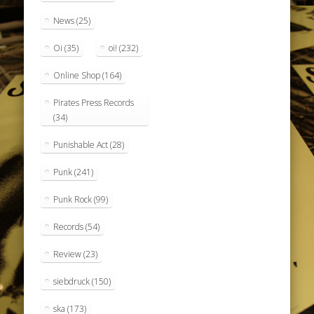
News
(25)
Oi
(35)
oi!
(232)
Online Shop
(164)
Pirates Press Records
(34)
Punishable Act
(28)
Punk
(241)
Punk Rock
(99)
Records
(54)
Review
(23)
siebdruck
(150)
ska
(173)