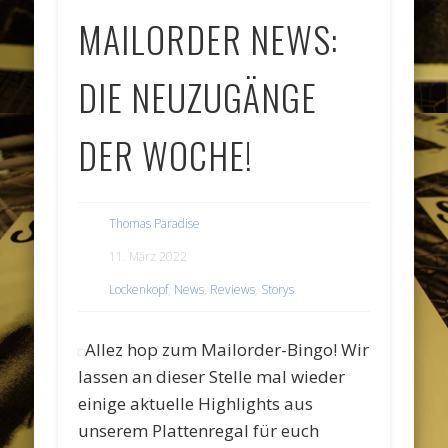
MAILORDER NEWS:
DIE NEUZUGÄNGE
DER WOCHE!
Thomas Paradise
11. März 2022
Lockenkopf
,
News
,
Reviews
,
Storys
Allez hop zum Mailorder-Bingo! Wir
lassen an dieser Stelle mal wieder
einige aktuelle Highlights aus
unserem Plattenregal für euch