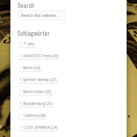
Search
Schlagwörter
7"
(40)
AGNOSTIC Front
(29)
Berlin
(54)
berliner Weisse
(27)
Bonecrusher
(25)
Brandenburg
(25)
California
(38)
COCK SPARRER
(24)