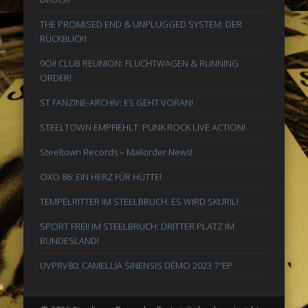
THE PROMISED END & UNPLUGGED SYSTEM: DER
RÜCKBLICK!
9Oi! CLUB REUNION: FLUCHTWAGEN & RUNNING
ORDER!
ST FANZINE-ARCHIV: ES GEHT VORAN!
STEELTOWN EMPFIEHLT: PUNK ROCK LIVE ACTION!
Steeltown Records – Mailorder News!
OXO 86: EIN HERZ FÜR HÜTTE!
TEMPELRITTER IM STEELBRUCH: ES WIRD SKURIL!
SPORT FREI! IM STEELBRUCH: DRITTER PLATZ IM
BUNDESLAND!
UVPRV80: CAMELLIA SINENSIS DÉMO 2023 7″EP