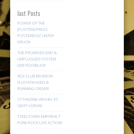
last Posts
POWER OF THE
(PLATTEN) PRESS:
POSTERBOIZ UNTER
DRUCK!
THE PROMISED END &
UNPLUGGED SYSTEM:
DER RÜCKBLICK!
9Oi! CLUB REUNION:
FLUCHTWAGEN &
RUNNING ORDER!
ST FANZINE-ARCHIV: ES
GEHT VORAN!
STEELTOWN EMPFIEHLT:
PUNK ROCK LIVE ACTION!