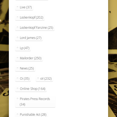
Live
(37)
Lockenkopf
(202)
Lockenkopf Fanzine
(25)
Lord James
(27)
Lp
(47)
Mailorder
(250)
News
(25)
Oi
(35)
oi!
(232)
Online Shop
(164)
Pirates Press Records
(34)
Punishable Act
(28)