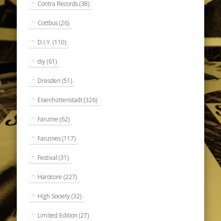
Contra Records
(38)
Cottbus
(26)
D.I.Y.
(110)
diy
(61)
Dresden
(51)
Eisenhüttenstadt
(326)
Fanzine
(62)
Fanzines
(117)
Festival
(31)
Hardcore
(227)
High Society
(32)
Limited Edition
(27)