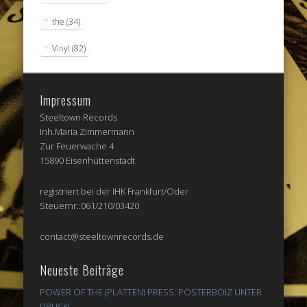
the
(34)
Vinyl
(82)
Impressum
Steeltown Records
Inh.Maria Zimmermann
Zur Feuerwache 4
15890 Eisenhüttenstadt
registriert bei der IHK Frankfurt/Oder
Steuernr.:061/210/03420
contact@steeltownrecords.de
Neueste Beiträge
POWER OF THE (PLATTEN) PRESS: POSTERBOIZ UNTER
DRUCK!