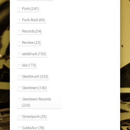
Punk
(241)
Punk Rock
(99)
Records
(54)
Review
(23)
siebdruck
(150)
ska
(173)
Steelbruch
(333)
Steeltown
(130)
Steeltown Records
(226)
Streetpunk
(35)
Subkultur
(78)