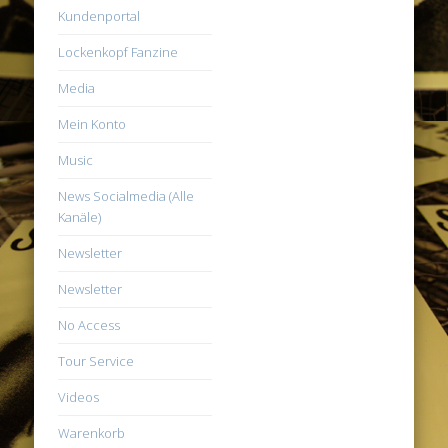
Kundenportal
Lockenkopf Fanzine
Media
Mein Konto
Music
News Socialmedia (Alle
Kanäle)
Newsletter
Newsletter
No Access
Tour Service
Videos
Warenkorb