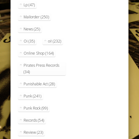
Lp
(47)
Mailorder
(250)
News
(25)
Oi
(35)
oi!
(232)
Online Shop
(164)
Pirates Press Records
(34)
Punishable Act
(28)
Punk
(241)
Punk Rock
(99)
Records
(54)
Review
(23)