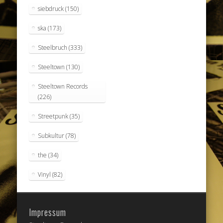
siebdruck
(150)
ska
(173)
Steelbruch
(333)
Steeltown
(130)
Steeltown Records
(226)
Streetpunk
(35)
Subkultur
(78)
the
(34)
Vinyl
(82)
Impressum