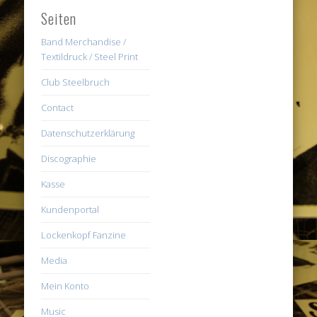
Seiten
Band Merchandise /
Textildruck / Steel Print
Club Steelbruch
Contact
Datenschutzerklärung
Discographie
Kasse
Kundenportal
Lockenkopf Fanzine
Media
Mein Konto
Music