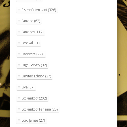
Eisenhüttenstadt
(326)
Fanzine
(62)
Fanzines
(117)
Festival
(31)
Hardcore
(227)
High Society
(32)
Limited Edition
(27)
Live
(37)
Lockenkopf
(202)
Lockenkopf Fanzine
(25)
Lord James
(27)