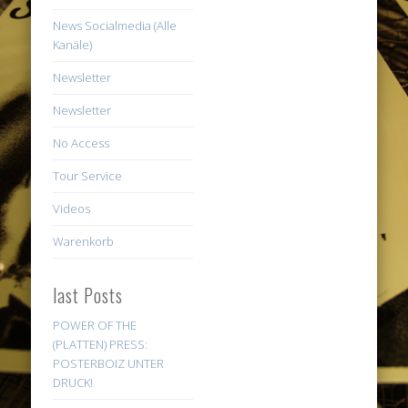
News Socialmedia (Alle
Kanäle)
Newsletter
Newsletter
No Access
Tour Service
Videos
Warenkorb
last Posts
POWER OF THE
(PLATTEN) PRESS:
POSTERBOIZ UNTER
DRUCK!