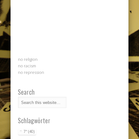
no religion
no racism
no repression
Search
Schlagwörter
7"
(40)