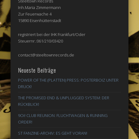
Steeltown Records
Inh.Maria Zimmermann
Zur Feuerwache 4
15890 Eisenhüttenstadt
registriert bei der IHK Frankfurt/Oder
Steuernr.:061/210/03420
contact@steeltownrecords.de
Neueste Beiträge
POWER OF THE (PLATTEN) PRESS: POSTERBOIZ UNTER
DRUCK!
THE PROMISED END & UNPLUGGED SYSTEM: DER
RÜCKBLICK!
9Oi! CLUB REUNION: FLUCHTWAGEN & RUNNING
ORDER!
ST FANZINE-ARCHIV: ES GEHT VORAN!