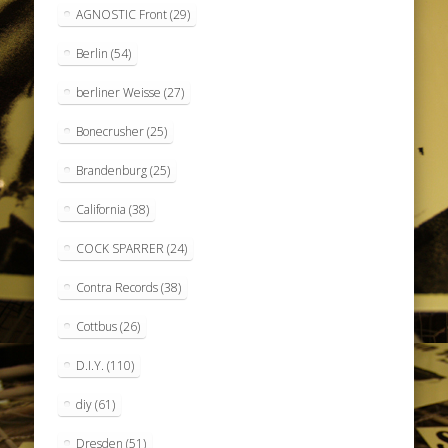
AGNOSTIC Front
(29)
Berlin
(54)
berliner Weisse
(27)
Bonecrusher
(25)
Brandenburg
(25)
California
(38)
COCK SPARRER
(24)
Contra Records
(38)
Cottbus
(26)
D.I.Y.
(110)
diy
(61)
Dresden
(51)