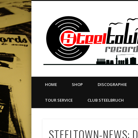
book
Twitter
Vimeo
Dribble
LinkedIn
LABEL | MERCH | PRINT | DIY | FANZINE | TOURSERVICE
HOME
SHOP
DISCOGRAPHIE
TOUR SERVICE
CLUB STEELBRUCH
STEELTOWN-NEWS: 