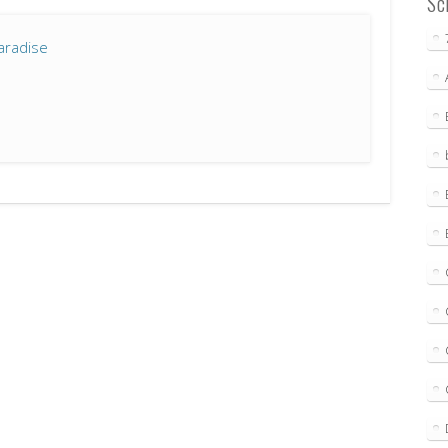
Sc
aradise