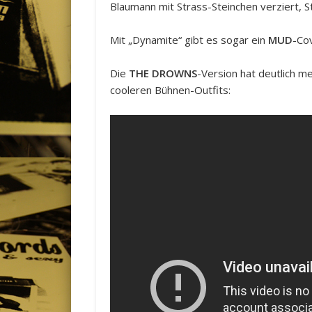
Blaumann mit Strass-Steinchen verziert, S
Mit „Dynamite“ gibt es sogar ein
MUD
-Cov
Die
THE DROWNS
-Version hat deutlich 
cooleren Bühnen-Outfits: