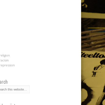
religion
racism
repression
arch