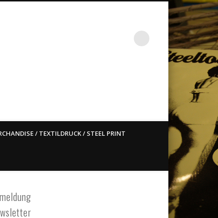
st ain`t dead so straight
CHANDISE / TEXTILDRUCK / STEEL PRINT
meldung
wsletter