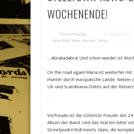
WOCHENENDE!
Thomas Paradise
6. Oktober 2023
Lockenkopf
,
News
,
Reviews
,
Storys
Abrakadabra! Und schon wieder ist Woc
On the road again! Maria ist weiterhin mit
munter durch europäische Lande. Neben d
UK-und Scandinavia-Dates auf der Reisero
Vorfreude ist die schönste Freude: Am 24.
Album der Band. Und das Warten lohnt sic
Streetpunk’n’Roll meets Glam, die komplett