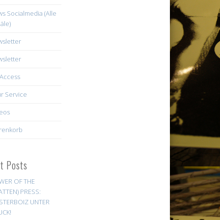
s Socialmedia (Alle
äle)
sletter
sletter
Access
r Service
eos
renkorb
st Posts
WER OF THE
ATTEN) PRESS:
STERBOIZ UNTER
UCK!