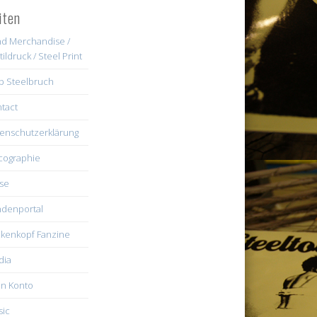
iten
d Merchandise /
tildruck / Steel Print
b Steelbruch
tact
enschutzerklärung
cographie
se
denportal
kenkopf Fanzine
dia
n Konto
ic