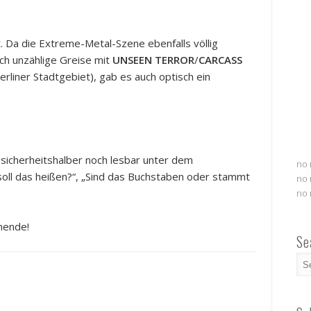
. Da die Extreme-Metal-Szene ebenfalls völlig
rch unzählige Greise mit
UNSEEN TERROR
/
CARCASS
Berliner Stadtgebiet), gab es auch optisch ein
icherheitshalber noch lesbar unter dem
no 
oll das heißen?“, „Sind das Buchstaben oder stammt
no 
no 
nende!
Se