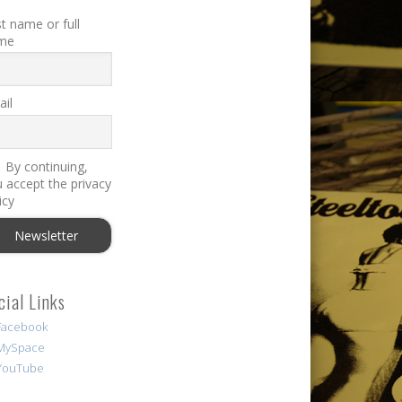
st name or full
me
il
By continuing,
 accept the privacy
icy
cial Links