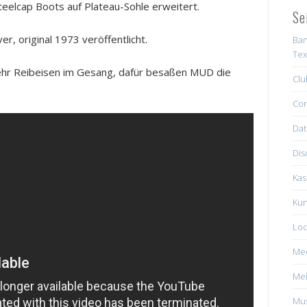
teelcap Boots auf Plateau-Sohle erweitert.
Se
er, original 1973 veröffentlicht.
Ban
Tex
mehr Reibeisen im Gesang, dafür besaßen MUD die
Clu
Con
Dat
Dis
Kas
Kun
Loc
Me
Mei
Mus