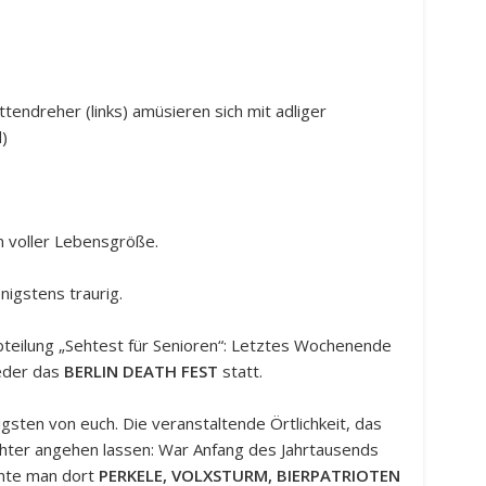
ttendreher (links) amüsieren sich mit adliger
d)
n voller Lebensgröße.
nigstens traurig.
teilung „Sehtest für Senioren“: Letztes Wochenende
ieder das
BERLIN DEATH FEST
statt.
nigsten von euch. Die veranstaltende Örtlichkeit, das
chter angehen lassen: War Anfang des Jahrtausends
nnte man dort
PERKELE, VOLXSTURM, BIERPATRIOTEN