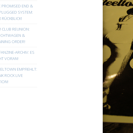
E PROMISED END &
PLUGGED SYSTEM:
 RÜCKBLICK!
! CLUB REUNION:
UCHTWAGEN &
NNING ORDER!
FANZINE-ARCHIV: ES
HT VORAN!
EELTOWN EMPFIEHLT:
K ROCK LIVE
ION!