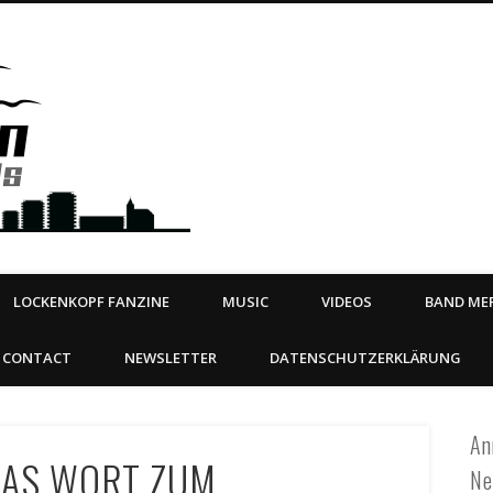
Steeltown Records – Ea
 | BOOKING
ahead
LOCKENKOPF FANZINE
MUSIC
VIDEOS
BAND MER
CONTACT
NEWSLETTER
DATENSCHUTZERKLÄRUNG
An
DAS WORT ZUM
Ne