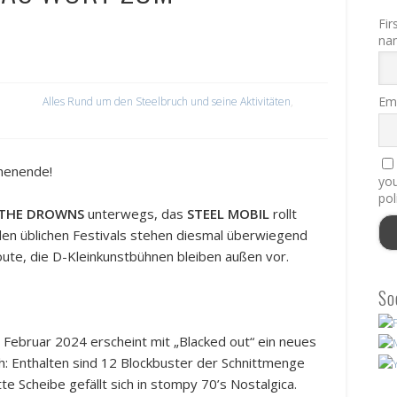
Fir
na
Ema
Alles Rund um den Steelbruch und seine Aktivitäten
,
henende!
you
pol
THE DROWNS
unterwegs, das
STEEL MOBIL
rollt
en üblichen Festivals stehen diesmal überwiegend
ute, die D-Kleinkunstbühnen bleiben außen vor.
So
 Februar 2024 erscheint mit „Blacked out“ ein neues
h: Enthalten sind 12 Blockbuster der Schnittmenge
e Scheibe gefällt sich in stompy 70’s Nostalgica.