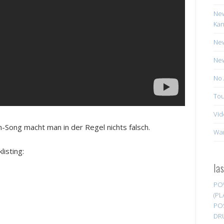
New
Kan
New
New
No 
Tou
Vid
Song macht man in der Regel nichts falsch.
Wa
listing:
la
PO
(PL
PO
DR