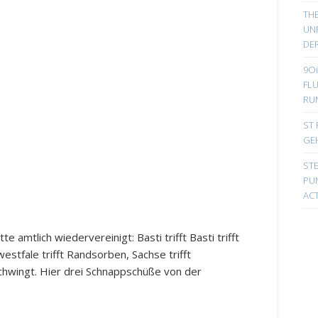
TH
UN
DER
9Oi
FL
RU
ST 
GE
ST
PUN
ACT
e amtlich wiedervereinigt: Basti trifft Basti trifft
westfale trifft Randsorben, Sachse trifft
schwingt. Hier drei Schnappschüße von der