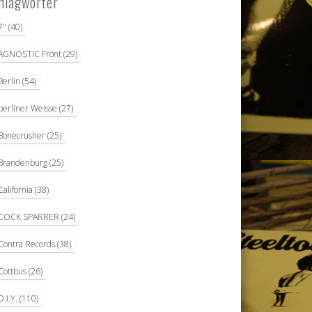
hlagwörter
7"
(40)
AGNOSTIC Front
(29)
Berlin
(54)
berliner Weisse
(27)
Bonecrusher
(25)
Brandenburg
(25)
California
(38)
COCK SPARRER
(24)
Contra Records
(38)
Cottbus
(26)
D.I.Y.
(110)