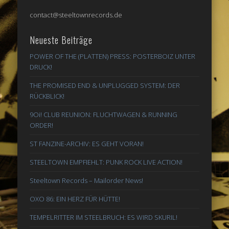
contact@steeltownrecords.de
Neueste Beiträge
POWER OF THE (PLATTEN) PRESS: POSTERBOIZ UNTER
DRUCK!
THE PROMISED END & UNPLUGGED SYSTEM: DER
RÜCKBLICK!
9Oi! CLUB REUNION: FLUCHTWAGEN & RUNNING
ORDER!
ST FANZINE-ARCHIV: ES GEHT VORAN!
STEELTOWN EMPFIEHLT: PUNK ROCK LIVE ACTION!
Steeltown Records – Mailorder News!
OXO 86: EIN HERZ FÜR HÜTTE!
TEMPELRITTER IM STEELBRUCH: ES WIRD SKURIL!