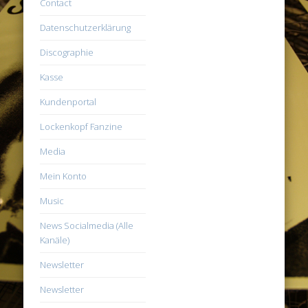
Contact
Datenschutzerklärung
Discographie
Kasse
Kundenportal
Lockenkopf Fanzine
Media
Mein Konto
Music
News Socialmedia (Alle
Kanäle)
Newsletter
Newsletter