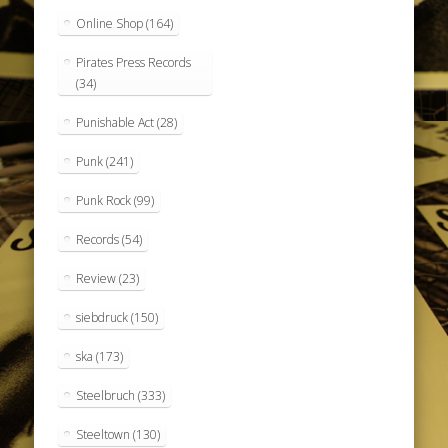
Online Shop
(164)
Pirates Press Records
(34)
Punishable Act
(28)
Punk
(241)
Punk Rock
(99)
Records
(54)
Review
(23)
siebdruck
(150)
ska
(173)
Steelbruch
(333)
Steeltown
(130)