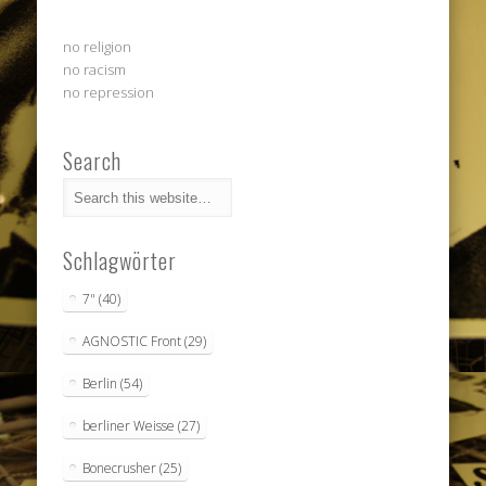
no religion
no racism
no repression
Search
Schlagwörter
7"
(40)
AGNOSTIC Front
(29)
Berlin
(54)
berliner Weisse
(27)
Bonecrusher
(25)