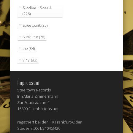
Steeltown Records
(226)
Streetpunk
(35)
Subkultur
(78)
the
(34)
Vinyl
(82)
Impressum
Steeltown Records
Inh.Maria Zimmermann
Zur Feuerwache 4
15890 Eisenhüttenstadt
registriert bei der IHK Frankfurt/Oder
Steuernr.:061/210/03420