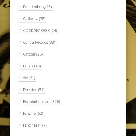
Brandenburg
(25)
California
(38)
COCK SPARRER
(24)
Contra Records
(38)
Cottbus
(26)
D.I.Y.
(110)
diy
(61)
Dresden
(51)
Eisenhüttenstadt
(326)
Fanzine
(62)
Fanzines
(117)