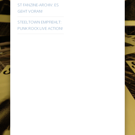
ST FANZINE-ARCHIV: ES
GEHT VORAN!
STEELTOWN EMPFIEHLT:
PUNK ROCK LIVE ACTION!