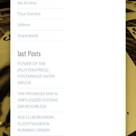
No Access
Tour Service
Videos
Warenkorb
last Posts
POWER OF THE
(PLATTEN) PRESS:
POSTERBOIZ UNTER
DRUCK!
THE PROMISED END &
UNPLUGGED SYSTEM:
DER RÜCKBLICK!
9Oi! CLUB REUNION:
FLUCHTWAGEN &
RUNNING ORDER!