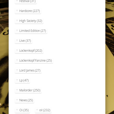
Festival
(31)
Hardcore
(227)
High Society
(32)
Limited Edition
(27)
Live
(37)
Lockenkopf
(202)
Lockenkopf Fanzine
(25)
Lord James
(27)
Lp
(47)
Mailorder
(250)
News
(25)
Oi
(35)
oi!
(232)