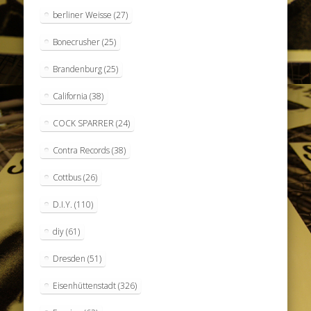
berliner Weisse
(27)
Bonecrusher
(25)
Brandenburg
(25)
California
(38)
COCK SPARRER
(24)
Contra Records
(38)
Cottbus
(26)
D.I.Y.
(110)
diy
(61)
Dresden
(51)
Eisenhüttenstadt
(326)