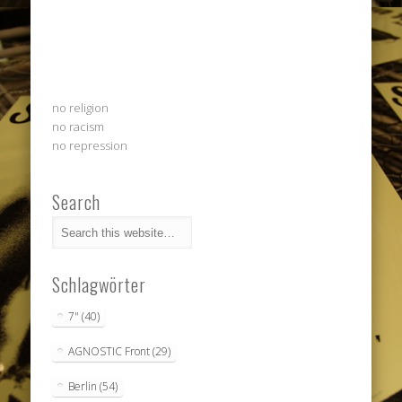
no religion
no racism
no repression
Search
Schlagwörter
7"
(40)
AGNOSTIC Front
(29)
Berlin
(54)