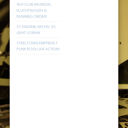
9Oi! CLUB REUNION:
FLUCHTWAGEN &
RUNNING ORDER!
ST FANZINE-ARCHIV: ES
GEHT VORAN!
STEELTOWN EMPFIEHLT:
PUNK ROCK LIVE ACTION!