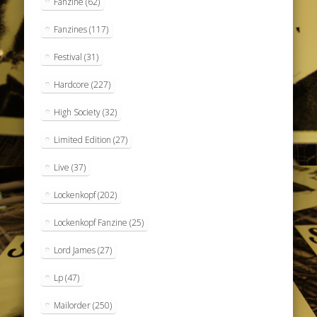
Fanzine
(62)
Fanzines
(117)
Festival
(31)
Hardcore
(227)
High Society
(32)
Limited Edition
(27)
Live
(37)
Lockenkopf
(202)
Lockenkopf Fanzine
(25)
Lord James
(27)
Lp
(47)
Mailorder
(250)