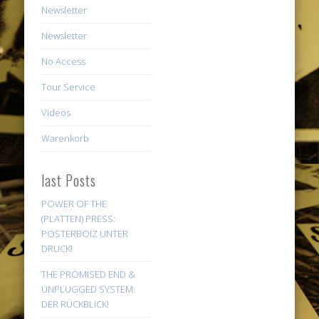
Newsletter
Newsletter
No Access
Tour Service
Videos
Warenkorb
last Posts
POWER OF THE
(PLATTEN) PRESS:
POSTERBOIZ UNTER
DRUCK!
THE PROMISED END &
UNPLUGGED SYSTEM:
DER RÜCKBLICK!