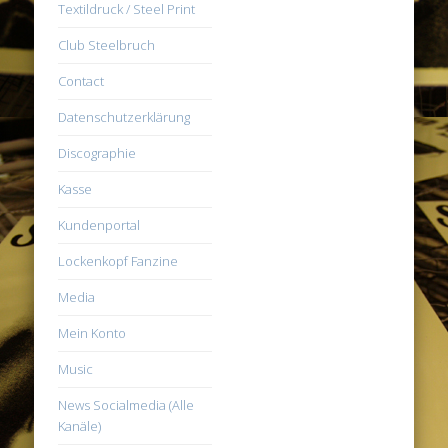
Textildruck / Steel Print
Club Steelbruch
Contact
Datenschutzerklärung
Discographie
Kasse
Kundenportal
Lockenkopf Fanzine
Media
Mein Konto
Music
News Socialmedia (Alle
Kanäle)