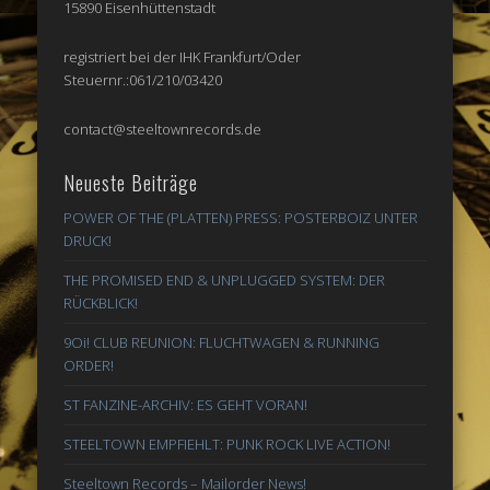
15890 Eisenhüttenstadt
registriert bei der IHK Frankfurt/Oder
Steuernr.:061/210/03420
contact@steeltownrecords.de
Neueste Beiträge
POWER OF THE (PLATTEN) PRESS: POSTERBOIZ UNTER
DRUCK!
THE PROMISED END & UNPLUGGED SYSTEM: DER
RÜCKBLICK!
9Oi! CLUB REUNION: FLUCHTWAGEN & RUNNING
ORDER!
ST FANZINE-ARCHIV: ES GEHT VORAN!
STEELTOWN EMPFIEHLT: PUNK ROCK LIVE ACTION!
Steeltown Records – Mailorder News!