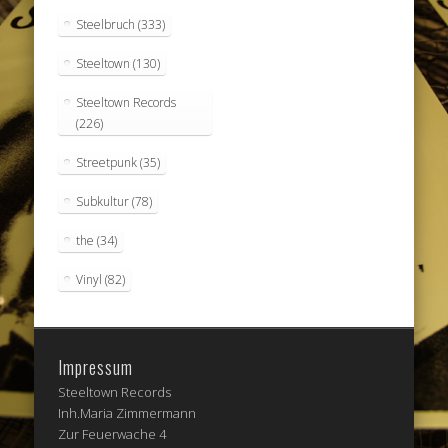
Steelbruch
(333)
Steeltown
(130)
Steeltown Records
(226)
Streetpunk
(35)
Subkultur
(78)
the
(34)
Vinyl
(82)
Impressum
Steeltown Records
Inh.Maria Zimmermann
Zur Feuerwache 4