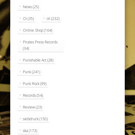
News
(25)
Oi
(35)
oi!
(232)
Online Shop
(164)
Pirates Press Records
(34)
Punishable Act
(28)
Punk
(241)
Punk Rock
(99)
Records
(54)
Review
(23)
siebdruck
(150)
ska
(173)