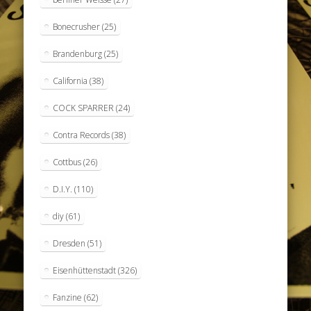
Bonecrusher
(25)
Brandenburg
(25)
California
(38)
COCK SPARRER
(24)
Contra Records
(38)
Cottbus
(26)
D.I.Y.
(110)
diy
(61)
Dresden
(51)
Eisenhüttenstadt
(326)
Fanzine
(62)