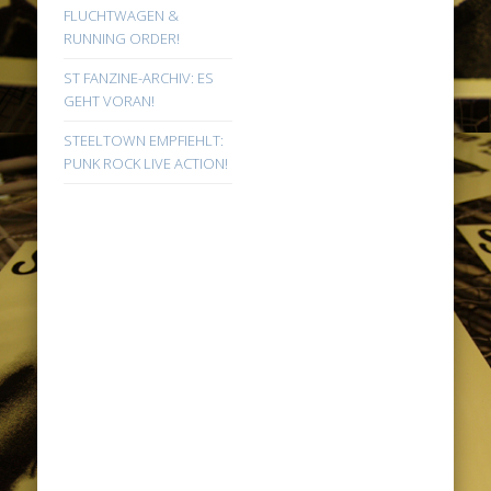
FLUCHTWAGEN &
RUNNING ORDER!
ST FANZINE-ARCHIV: ES
GEHT VORAN!
STEELTOWN EMPFIEHLT:
PUNK ROCK LIVE ACTION!