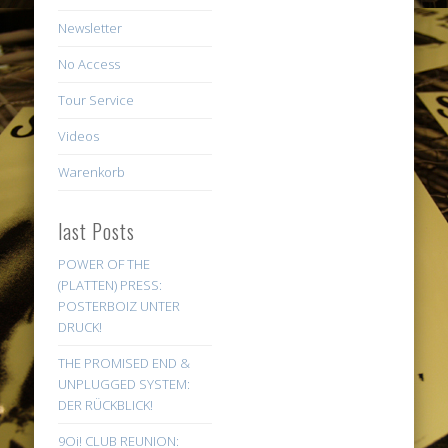
Newsletter
No Access
Tour Service
Videos
Warenkorb
last Posts
POWER OF THE
(PLATTEN) PRESS:
POSTERBOIZ UNTER
DRUCK!
THE PROMISED END &
UNPLUGGED SYSTEM:
DER RÜCKBLICK!
9Oi! CLUB REUNION: