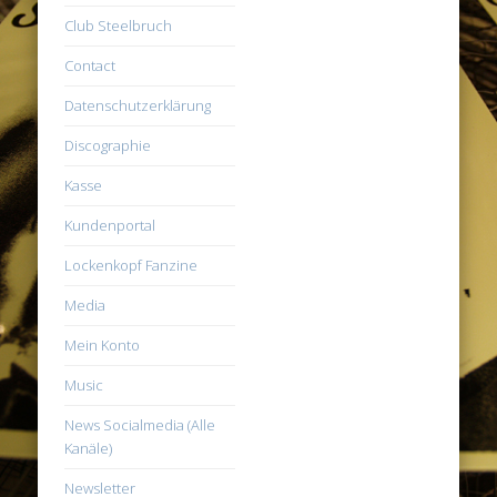
Club Steelbruch
Contact
Datenschutzerklärung
Discographie
Kasse
Kundenportal
Lockenkopf Fanzine
Media
Mein Konto
Music
News Socialmedia (Alle
Kanäle)
Newsletter