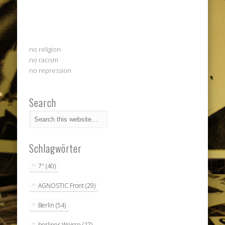
no religion
no racism
no repression
Search
Schlagwörter
7"
(40)
AGNOSTIC Front
(29)
Berlin
(54)
berliner Weisse
(27)