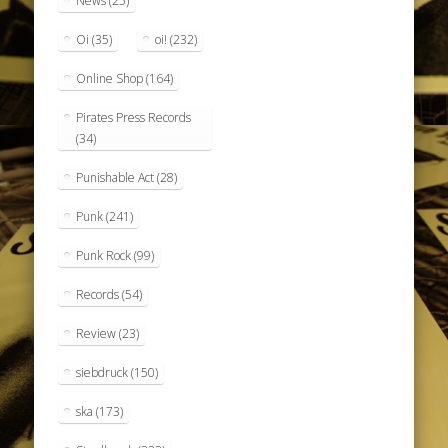
News
(25)
Oi
(35)
oi!
(232)
Online Shop
(164)
Pirates Press Records
(34)
Punishable Act
(28)
Punk
(241)
Punk Rock
(99)
Records
(54)
Review
(23)
siebdruck
(150)
ska
(173)