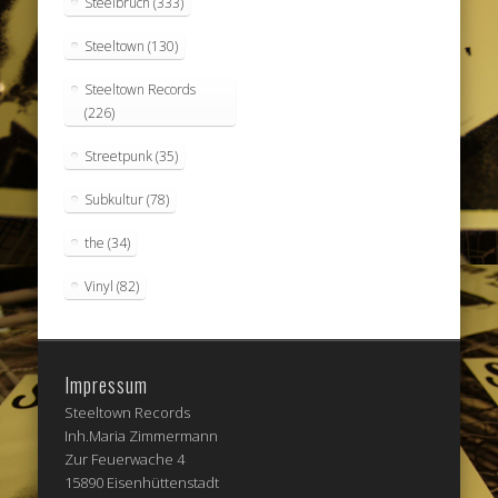
Steelbruch
(333)
Steeltown
(130)
Steeltown Records
(226)
Streetpunk
(35)
Subkultur
(78)
the
(34)
Vinyl
(82)
Impressum
Steeltown Records
Inh.Maria Zimmermann
Zur Feuerwache 4
15890 Eisenhüttenstadt