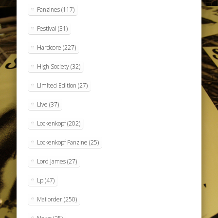
Fanzines
(117)
Festival
(31)
Hardcore
(227)
High Society
(32)
Limited Edition
(27)
Live
(37)
Lockenkopf
(202)
Lockenkopf Fanzine
(25)
Lord James
(27)
Lp
(47)
Mailorder
(250)