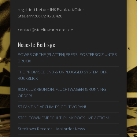
registriert bei der IHK Frankfurt/Oder
Steuernr.:061/210/03420
contact@steeltownrecords.de
Neueste Beiträge
POWER OF THE (PLATTEN) PRESS: POSTERBOIZ UNTER
DRUCK!
THE PROMISED END & UNPLUGGED SYSTEM: DER
RÜCKBLICK!
9Oi! CLUB REUNION: FLUCHTWAGEN & RUNNING
ORDER!
ST FANZINE-ARCHIV: ES GEHT VORAN!
STEELTOWN EMPFIEHLT: PUNK ROCK LIVE ACTION!
Steeltown Records – Mailorder News!