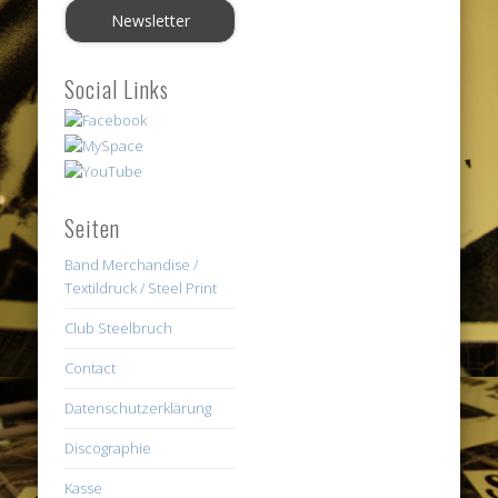
Social Links
Seiten
Band Merchandise /
Textildruck / Steel Print
Club Steelbruch
Contact
Datenschutzerklärung
Discographie
Kasse