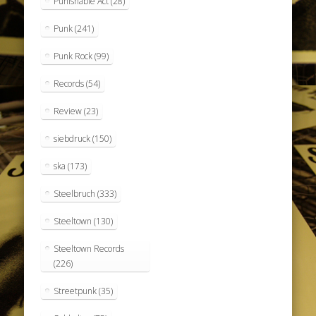
Punishable Act
(28)
Punk
(241)
Punk Rock
(99)
Records
(54)
Review
(23)
siebdruck
(150)
ska
(173)
Steelbruch
(333)
Steeltown
(130)
Steeltown Records
(226)
Streetpunk
(35)