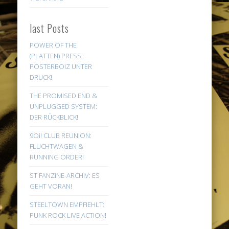
last Posts
POWER OF THE
(PLATTEN) PRESS:
POSTERBOIZ UNTER
DRUCK!
THE PROMISED END &
UNPLUGGED SYSTEM:
DER RÜCKBLICK!
9Oi! CLUB REUNION:
FLUCHTWAGEN &
RUNNING ORDER!
ST FANZINE-ARCHIV: ES
GEHT VORAN!
STEELTOWN EMPFIEHLT:
PUNK ROCK LIVE ACTION!