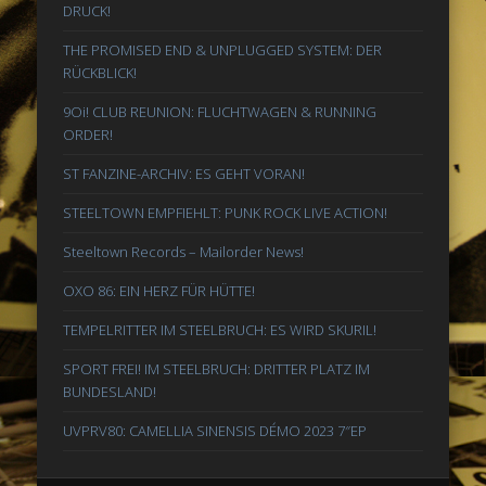
DRUCK!
THE PROMISED END & UNPLUGGED SYSTEM: DER
RÜCKBLICK!
9Oi! CLUB REUNION: FLUCHTWAGEN & RUNNING
ORDER!
ST FANZINE-ARCHIV: ES GEHT VORAN!
STEELTOWN EMPFIEHLT: PUNK ROCK LIVE ACTION!
Steeltown Records – Mailorder News!
OXO 86: EIN HERZ FÜR HÜTTE!
TEMPELRITTER IM STEELBRUCH: ES WIRD SKURIL!
SPORT FREI! IM STEELBRUCH: DRITTER PLATZ IM
BUNDESLAND!
UVPRV80: CAMELLIA SINENSIS DÉMO 2023 7″EP