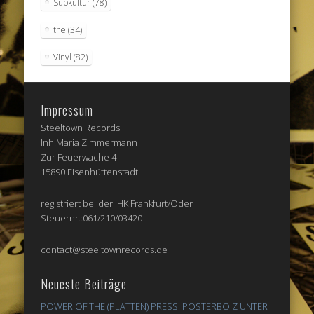
Subkultur
(78)
the
(34)
Vinyl
(82)
Impressum
Steeltown Records
Inh.Maria Zimmermann
Zur Feuerwache 4
15890 Eisenhüttenstadt
registriert bei der IHK Frankfurt/Oder
Steuernr.:061/210/03420
contact@steeltownrecords.de
Neueste Beiträge
POWER OF THE (PLATTEN) PRESS: POSTERBOIZ UNTER