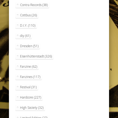
Contra Records
(38)
Cottbus
(26)
D.I.Y.
(110)
diy
(61)
Dresden
(51)
Eisenhüttenstadt
(326)
Fanzine
(62)
Fanzines
(117)
Festival
(31)
Hardcore
(227)
High Society
(32)
Limited Edition
(27)