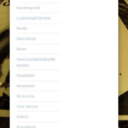
Kundenportal
Lockenkopf Fanzine
Media
Mein Konto
Music
News Socialmedia (Alle
Kanäle)
Newsletter
Newsletter
No Access
Tour Service
Videos
Warenkorb