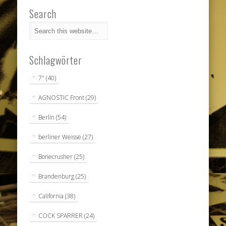
Search
Schlagwörter
7"
(40)
AGNOSTIC Front
(29)
Berlin
(54)
berliner Weisse
(27)
Bonecrusher
(25)
Brandenburg
(25)
California
(38)
COCK SPARRER
(24)