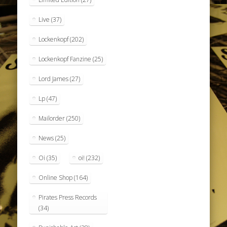
Live
(37)
Lockenkopf
(202)
Lockenkopf Fanzine
(25)
Lord James
(27)
Lp
(47)
Mailorder
(250)
News
(25)
Oi
(35)
oi!
(232)
Online Shop
(164)
Pirates Press Records
(34)