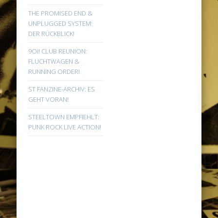
THE PROMISED END &
UNPLUGGED SYSTEM:
DER RÜCKBLICK!
9Oi! CLUB REUNION:
FLUCHTWAGEN &
RUNNING ORDER!
ST FANZINE-ARCHIV: ES
GEHT VORAN!
STEELTOWN EMPFIEHLT:
PUNK ROCK LIVE ACTION!