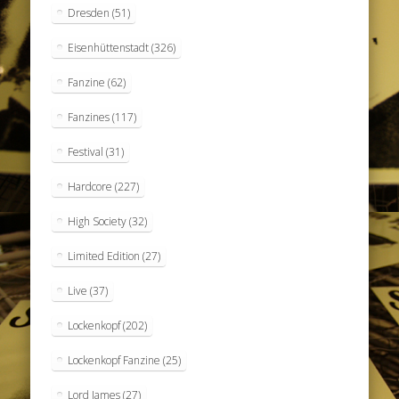
Dresden
(51)
Eisenhüttenstadt
(326)
Fanzine
(62)
Fanzines
(117)
Festival
(31)
Hardcore
(227)
High Society
(32)
Limited Edition
(27)
Live
(37)
Lockenkopf
(202)
Lockenkopf Fanzine
(25)
Lord James
(27)