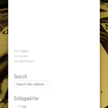
no religion
no racism
no repression
Search
Schlagwörter
7"
(40)