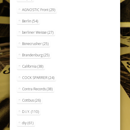
AGNOSTIC Front
(29)
Berlin
(54)
berliner Weisse
(27)
Bonecrusher
(25)
Brandenburg
(25)
California
(38)
COCK SPARRER
(24)
Contra Records
(38)
Cottbus
(26)
D.I.Y.
(110)
diy
(61)