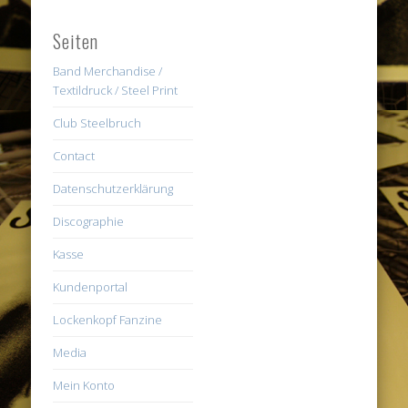
Seiten
Band Merchandise /
Textildruck / Steel Print
Club Steelbruch
Contact
Datenschutzerklärung
Discographie
Kasse
Kundenportal
Lockenkopf Fanzine
Media
Mein Konto