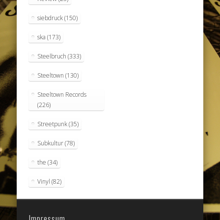
siebdruck
(150)
ska
(173)
Steelbruch
(333)
Steeltown
(130)
Steeltown Records
(226)
Streetpunk
(35)
Subkultur
(78)
the
(34)
Vinyl
(82)
Impressum