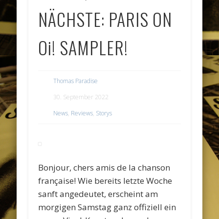
NÄCHSTE: PARIS ON
Oi! SAMPLER!
Thomas Paradise
30. September 2022
News
,
Reviews
,
Storys
Bonjour, chers amis de la chanson
française! Wie bereits letzte Woche
sanft angedeutet, erscheint am
morgigen Samstag ganz offiziell ein