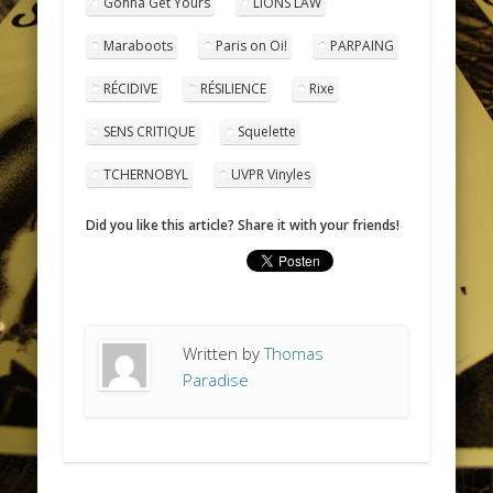
Gonna Get Yours
LIONS LAW
Maraboots
Paris on Oi!
PARPAING
RÉCIDIVE
RÉSILIENCE
Rixe
SENS CRITIQUE
Squelette
TCHERNOBYL
UVPR Vinyles
Did you like this article? Share it with your friends!
Written by
Thomas
Paradise