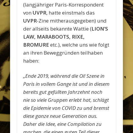
(langjähriger Paris-Korrespondent
von
UVPR
, hatte einstmals das
UVPR
-Zine mitherausgegeben) und
der allseits bekannte Wattie (
LION’S
LAW, MARABOOTS, RIXE,
BROMURE
etc.), welche uns wie folgt
an ihren Beweggründen teilhaben
haben:
„Ende 2019, während die Oi! Szene in
Paris in vollem Gange ist und in diesem
bereits gut gefüllten Jahrzehnt noch
nie so viele Gruppen erlebt hat, schlägt
die Epidemie von COVID zu und bremst
diese ganze neue Generation aus.
Daher die Idee, eine Compilation zu
machen, die einen guten Teil dieser