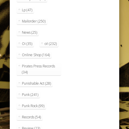
Lp
(47)
Mailorder
(250)
News
(25)
Oi
(35)
oi!
(232)
Online Shop
(164)
Pirates Press Records
(34)
Punishable Act
(28)
Punk
(241)
Punk Rock
(99)
Records
(54)
Review
(23)