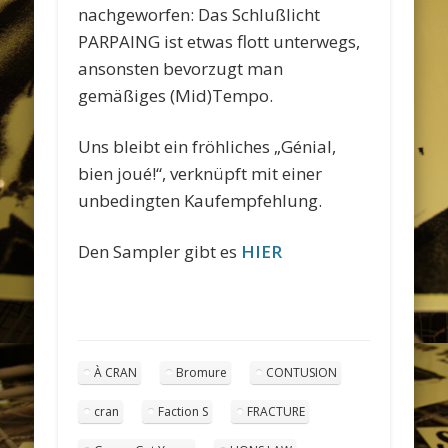
nachgeworfen: Das Schlußlicht
PARPAING ist etwas flott unterwegs,
ansonsten bevorzugt man
gemäßiges (Mid)Tempo.
Uns bleibt ein fröhliches „Génial,
bien joué!“, verknüpft mit einer
unbedingten Kaufempfehlung.
Den Sampler gibt es
HIER
À CRAN
Bromure
CONTUSION
cran
Faction S
FRACTURE