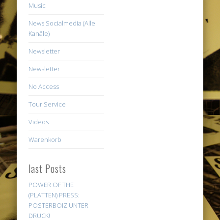
Music
News Socialmedia (Alle
Kanäle)
Newsletter
Newsletter
No Access
Tour Service
Videos
Warenkorb
last Posts
POWER OF THE
(PLATTEN) PRESS:
POSTERBOIZ UNTER
DRUCK!