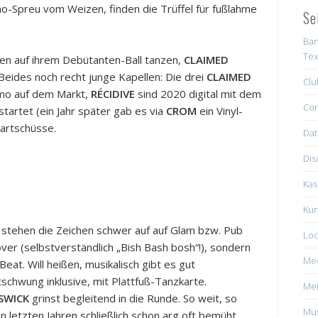
o-Spreu vom Weizen, finden die Trüffel für fußlahme
Se
Ban
Tex
len auf ihrem Debütanten-Ball tanzen,
CLAIMED
Beides noch recht junge Kapellen: Die drei
CLAIMED
Clu
mo auf dem Markt,
RÉCIDIVE
sind 2020 digital mit dem
Con
startet (ein Jahr später gab es via
CROM
ein Vinyl-
tartschüsse.
Dat
Dis
Kas
P
Kun
 stehen die Zeichen schwer auf auf Glam bzw. Pub
Loc
ver (selbstverständlich „Bish Bash bosh“!), sondern
Me
at. Will heißen, musikalisch gibt es gut
tschwung inklusive, mit Plattfuß-Tanzkarte.
Mei
SWICK
grinst begleitend in die Runde. So weit, so
Mus
 letzten Jahren schließlich schon arg oft bemüht,