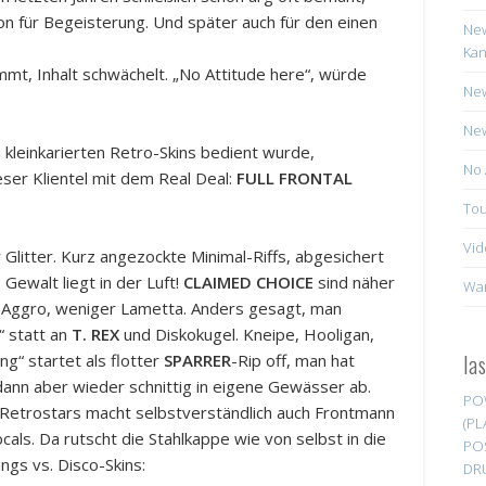
on für Begeisterung. Und später auch für den einen
New
Kan
mmt, Inhalt schwächelt. „No Attitude here“, würde
New
New
 kleinkarierten Retro-Skins bedient wurde,
No 
eser Klientel mit dem Real Deal:
FULL FRONTAL
Tou
Vid
 Glitter. Kurz angezockte Minimal-Riffs, abgesichert
Gewalt liegt in der Luft!
CLAIMED CHOICE
sind näher
Wa
r Aggro, weniger Lametta. Anders gesagt, man
“ statt an
T. REX
und Diskokugel. Kneipe, Hooligan,
la
g“ startet als flotter
SPARRER
-Rip off, man hat
 dann aber wieder schnittig in eigene Gewässer ab.
PO
-Retrostars macht selbstverständlich auch Frontmann
(PL
als. Da rutscht die Stahlkappe wie von selbst in die
PO
ngs vs. Disco-Skins:
DR