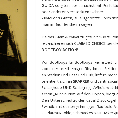
GUIDA
sorgten hier zunächst mit Perfekti
oder anderen versteckten Gähner.
Zuviel des Guten, zu aufgesetzt. Form sti
man in Bad Bentheim sagen.
Da das Glam-Revival zu gefühlt 100 % von
revanchieren sich
CLAIMED CHOICE
bei di
BOOTBOY ACTION!
Von Bootboys für Bootboys, keine Zeit für
von einer breitbeinigen Rhythmus-Sektion. 
an Stadion und East End Pub, liefern meh
orientiert sich an
SPARRER
und „anti-social
Schlaghose UND Schlagring. „Who’s watchin
schon „Runnin‘ riot“ auf den Lippen, biegt
Den Unterschied zu den usual Discokugel
Swindle mit seinen grimmigen Raufbold-Voc
7“ Plateau-Sohle, Schmackes satt. Acker-Ju