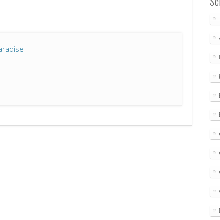
Sc
aradise