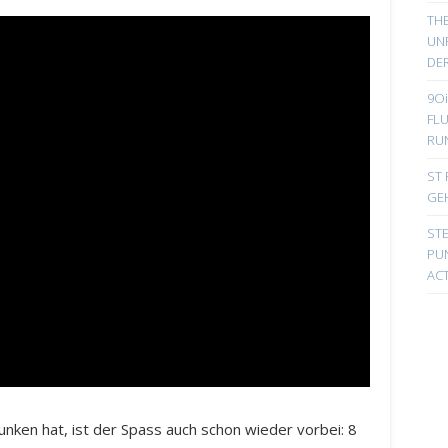
TH
UN
DER
9Oi
FL
RU
ST 
GE
ST
PUN
ACT
nken hat, ist der Spass auch schon wieder vorbei: 8