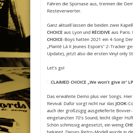
Fahren die Spürnase aus, trennen die Dem
Resteverwerter.
Ganz aktuell lassen die beiden zwei Kapel
CHOICE
aus Lyon und
RÉCIDIVE
aus Paris. 
CHOICE
-Boys hatten 2021 ein 4-Song De
„Planté Là X Jeunes Espoirs“ 2-Tracker ge
Update), jetzt also die ersten Vinyl only S
Let’s go!
CLAIMED CHOICE „We won’t give in“ L
Das erwähnte Demo plus vier Songs. Hier
Revival. Dafür sorgt nicht nur das
JOOK
-Co
auch der großzügig ausgelieferte Bovver-Be
eingetanzten 70’s Sound, leicht öliger Hüf
Schön schmissig angesetzt, ein wenig
CHI
bekannt. Dieses Retro-Modell wurde in den