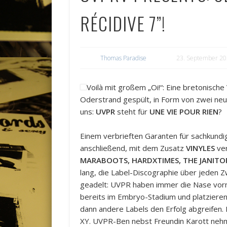
RÉCIDIVE 7”!
Thomas Paradise
23. September 2
Voilà mit großem „Oi!“: Eine bretonisch
Oderstrand gespült, in Form von zwei ne
uns:
UVPR
steht für
UNE VIE POUR RIEN
?
Einem verbrieften Garanten für sachkundi
anschließend, mit dem Zusatz
VINYLES
ver
MARABOOTS, HARDXTIMES, THE JANITO
lang, die Label-Discographie über jeden 
geadelt: UVPR haben immer die Nase vor
bereits im Embryo-Stadium und platzieren
dann andere Labels den Erfolg abgreifen.
XY. UVPR-Ben nebst Freundin Karott nehme