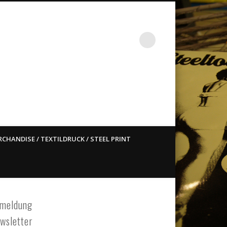
st ain`t dead so straight
CHANDISE / TEXTILDRUCK / STEEL PRINT
meldung
wsletter