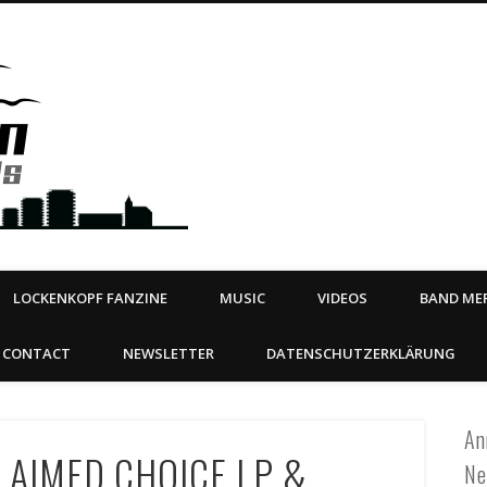
Steeltown Records – Ea
 | BOOKING
ahead
LOCKENKOPF FANZINE
MUSIC
VIDEOS
BAND MER
CONTACT
NEWSLETTER
DATENSCHUTZERKLÄRUNG
An
LAIMED CHOICE LP &
Ne