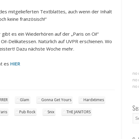
des mitgelieferten Textblattes, auch wenn der Inhalt
ch keine französisch!“
gibt es ein Wiederhören auf der „Paris on Oi!“
 Oi!-Delikatessen. Natürlich auf UVPR erschienen. Wo
geistert! Dazu nächste Woche mehr.
ht es
HIER
no 
no 
no 
RRER
Glam
Gonna Get Yours
Hardxtimes
Se
Paris
Pub Rock
Snix
THE JANITORS