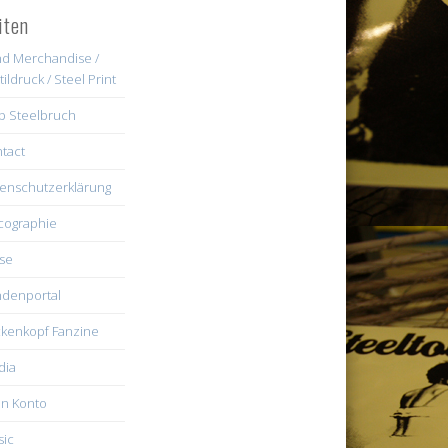
iten
d Merchandise /
tildruck / Steel Print
b Steelbruch
tact
enschutzerklärung
cographie
se
denportal
kenkopf Fanzine
dia
n Konto
ic