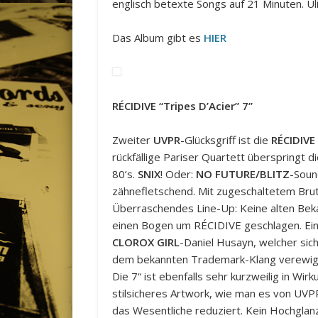
englisch betexte Songs auf 21 Minuten. U
Das Album gibt es
HIER
RÉCIDIVE “Tripes D’Acier” 7”
Zweiter
UVPR
-Glücksgriff ist die
RÉCIDIVE
rückfällige Pariser Quartett überspringt d
80’s.
SNIX
! Oder:
NO FUTURE/BLITZ
-Soun
zähnefletschend. Mit zugeschaltetem Bru
Überraschendes Line-Up: Keine alten Bekan
einen Bogen um RÉCIDIVE geschlagen. Ein
CLOROX GIRL
-Daniel Husayn, welcher sic
dem bekannten Trademark-Klang verewig
Die 7“ ist ebenfalls sehr kurzweilig in Wir
stilsicheres Artwork, wie man es von UVPR
das Wesentliche reduziert. Kein Hochglanz