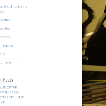
s Socialmedia (Alle
äle)
sletter
sletter
Access
r Service
eos
renkorb
st Posts
WER OF THE
ATTEN) PRESS:
STERBOIZ UNTER
UCK!