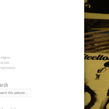
religion
racism
repression
arch