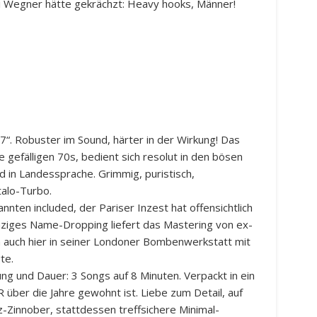
li Wegner hätte gekrächzt: Heavy hooks, Männer!
7“. Robuster im Sound, härter in der Wirkung! Das
ie gefälligen 70s, bedient sich resolut in den bösen
d in Landessprache. Grimmig, puristisch,
talo-Turbo.
nten included, der Pariser Inzest hat offensichtlich
ziges Name-Dropping liefert das Mastering von ex-
h auch hier in seiner Londoner Bombenwerkstatt mit
te.
kung und Dauer: 3 Songs auf 8 Minuten. Verpackt in ein
 über die Jahre gewohnt ist. Liebe zum Detail, auf
-Zinnober, stattdessen treffsichere Minimal-