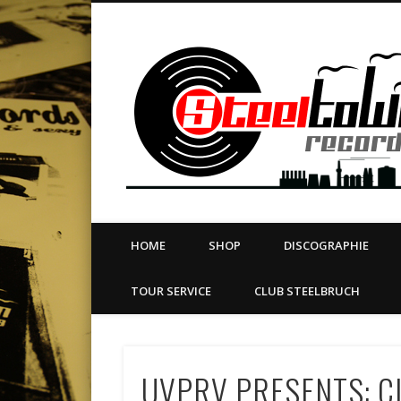
book
Twitter
Vimeo
Dribble
LinkedIn
LABEL | MERCH | PRINT | DIY | FANZINE | TOURSERVICE
HOME
SHOP
DISCOGRAPHIE
TOUR SERVICE
CLUB STEELBRUCH
UVPRV PRESENTS: C