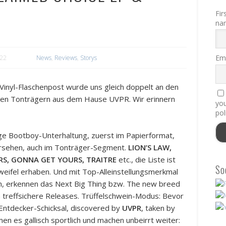
Fir
na
Ema
022
News
,
Reviews
,
Storys
e Vinyl-Flaschenpost wurde uns gleich doppelt an den
uen Tonträgern aus dem Hause UVPR. Wir erinnern
you
pol
ge Bootboy-Unterhaltung, zuerst im Papierformat,
sehen, auch im Tonträger-Segment.
LION’S LAW,
RS, GONNA GET YOURS, TRAITRE
etc., die Liste ist
So
Zweifel erhaben. Und mit Top-Alleinstellungsmerkmal
n, erkennen das Next Big Thing bzw. The new breed
 treffsichere Releases. Trüffelschwein-Modus: Bevor
 Entdecker-Schicksal, discovered by
UVPR
, taken by
n es gallisch sportlich und machen unbeirrt weiter: