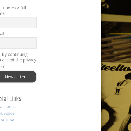
st name or full
me
il
By continuing,
 accept the privacy
icy
cial Links