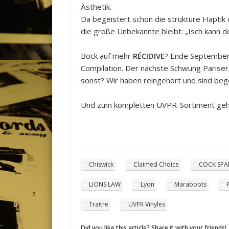
Ästhetik.
Da begeistert schon die strukture Haptik 
die große Unbekannte bleibt: „Isch kann do
Bock auf mehr
RÉCIDIVE
? Ende September 
Compilation. Der nächste Schwung Pariser
sonst? Wir haben reingehört und sind be
Und zum kompletten UVPR-Sortiment ge
Chiswick
Claimed Choice
COCK SPA
LIONS LAW
Lyon
Maraboots
Traitre
UVPR Vinyles
Did you like this article? Share it with your friends!