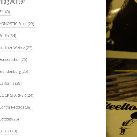
hlagwörter
7"
(40)
AGNOSTIC Front
(29)
Berlin
(54)
berliner Weisse
(27)
Bonecrusher
(25)
Brandenburg
(25)
California
(38)
COCK SPARRER
(24)
Contra Records
(38)
Cottbus
(26)
D.I.Y.
(110)